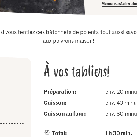
Memoriser
Au livre
Im
t si vous tentiez ces bâtonnets de polenta tout aussi sa
aux poivrons maison!
À vos tabliers!
Préparation:
env. 20 minu
cuisson:
env. 40 minu
cuisson au four:
env. 30 minu
Total:
1 h 30 min.