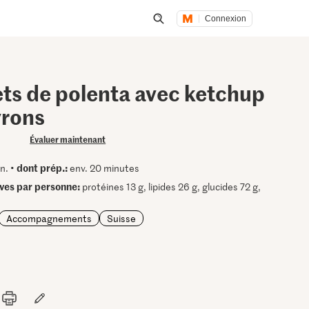
Connexion
Lancer une recherche
ts de polenta avec ketchup
vrons
Évaluer maintenant
dont prép.:
n. •
env. 20 minutes
ives par personne:
protéines 13 g, lipides 26 g, glucides 72 g,
Accompagnements
Suisse