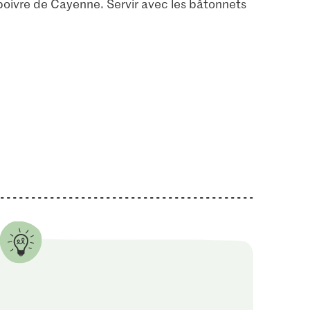
 poivre de Cayenne. Servir avec les bâtonnets
9
174
432