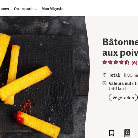
tuces
On en parle…
Mon Migusto
Bâtonne
aux poi
(6)
Total:
1 h 30 mi
Valeurs nutrit
580 kcal
Végétarien