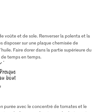
e voûte et de sole. Renverser la polenta et la
es disposer sur une plaque chemisée de
'huile. Faire dorer dans la partie supérieure du
er de temps en temps.
Presque
au bout
2.30
4.00
aha!
Migros Sucre brut à
 en purée avec le concentré de tomates et le
moule de
Knorr Cubes de
partir de canne à sucre
grains
bouillon de légumes
gros cristaux