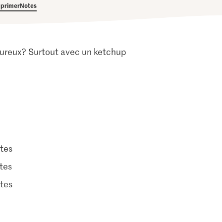
primer
Notes
voureux? Surtout avec un ketchup
tes
tes
tes