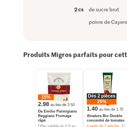
2 cs
de sucre brut
poivre de Cayen
Produits Migros parfaits pour cet
Dès 2 pièces
15%
20%
2.98
au lieu de 3.50
1.40
au lieu de 1.75
Da Emilio Parmigiano
Reggiano Fromage
Alnatura Bio Double
râpé
concentré de tomates
Offre valable du 6.8 au 12.8.2026, jusqu’à épuisement du stock.
à partir de 2
articles,
Offre valable du 6.8 au 12.8.2026, jusqu’à épuisement du stock.