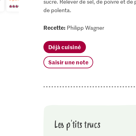
sucre. Relever de sel, de poivre et de
125
59
12
de polenta.
Recette:
Philipp Wagner
Déjà cuisiné
Saisir une note
Les p'tits trucs