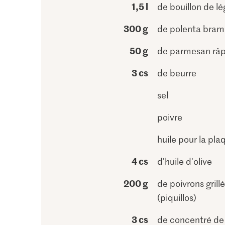
1,5 l
de bouillon de l
300 g
de polenta bram
50 g
de parmesan râ
3 cs
de beurre
sel
poivre
huile pour la pla
4 cs
d'huile d'olive
200 g
de poivrons grill
(piquillos)
3 cs
de concentré de