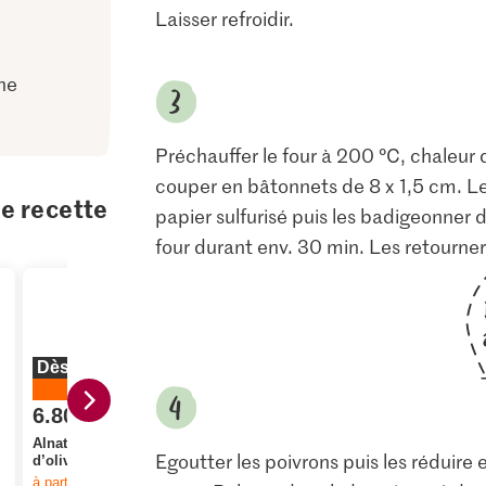
Laisser refroidir.
ne
Préchauffer le four à 200 °C, chaleur d
couper en bâtonnets de 8 x 1,5 cm. L
te recette
papier sulfurisé puis les badigeonner d
four durant env. 30 min. Les retourn
Dès 2 pièces
20%
6.80
1.95
au lieu de 8.50
Alnatura Bio Huile
IP-SUISSE 
3.50
Egoutter les poivrons puis les réduire
d’olive extra vierge
Bramata Se
à partir de 2
articles,
Offre valable du 6.8 au 12.8.2026, jusqu’à épuisement du stock.
Polli Peperoni
maïs gros 