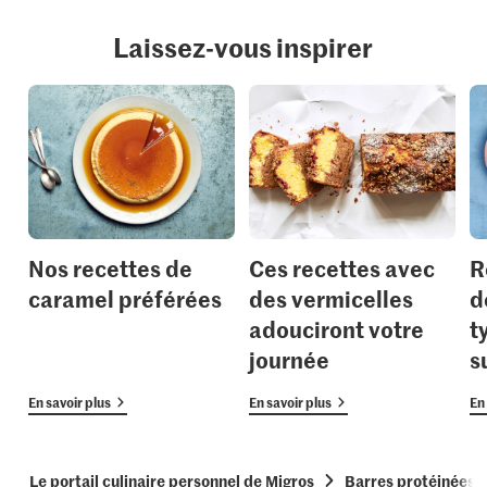
Laissez-vous inspirer
Nos recettes de
Ces recettes avec
R
caramel préférées
des vermicelles
d
adouciront votre
t
journée
s
En savoir plus
En savoir plus
En 
Le portail culinaire personnel de Migros
Barres protéinées 