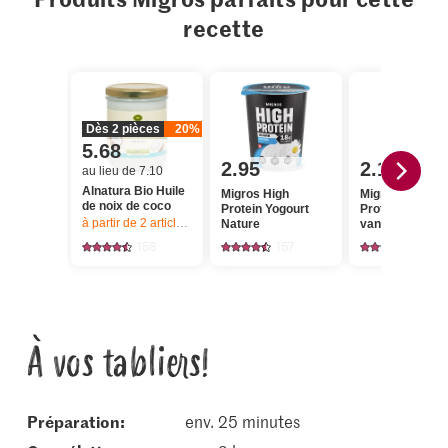
recette
Dès 2 pièces
20%
5.68
2.95
2.10
au lieu de 7.10
Alnatura Bio Huile
Migros High
Migros High
de noix de coco
Protein Yogourt
Protein Drink Z
à partir de 2
articles,
Offre valable du 6.8 au 12.8.2026, jusqu’à épu
Nature
vanille
158
157
197
À vos tabliers!
Préparation:
env. 25 minutes