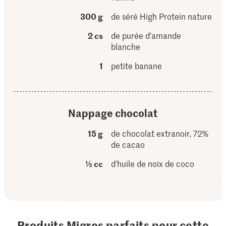
300 g
de séré High Protein nature
2 cs
de purée d'amande
blanche
1
petite banane
Nappage chocolat
15 g
de chocolat extranoir, 72%
de cacao
½ cc
d’huile de noix de coco
Produits Migros parfaits pour cette