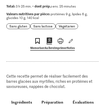
Total:
dont prép.:
3 h 25 min. •
env. 25 minutes
Valeurs nutritives par pièce:
protéines 9 g, lipides 6 g,
glucides 10 g, 140 kcal
Sans gluten
Sans lactose
Végétarien
Memoriser
Au livre
Imprimer
Notes
Cette recette permet de réaliser facilement des
barres glacées aux myrtilles, riches en protéines et
savoureuses, nappées de chocolat.
Ingrédients
Préparation
Évaluations