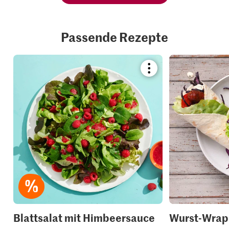
Passende Rezepte
Bookmark
recipe
or
add
it
to
your
collections.
Blattsalat mit Himbeersauce
Wurst-Wrap