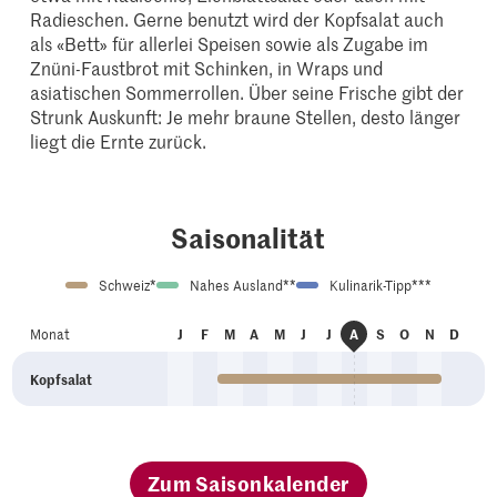
Radieschen. Gerne benutzt wird der Kopfsalat auch
als «Bett» für allerlei Speisen sowie als Zugabe im
Znüni-Faustbrot mit Schinken, in Wraps und
asiatischen Sommerrollen. Über seine Frische gibt der
Strunk Auskunft: Je mehr braune Stellen, desto länger
liegt die Ernte zurück.
Saisonalität
Schweiz*
Nahes Ausland**
Kulinarik-Tipp***
an
eb
är
pr
ai
un
ul
ep
kt
ov
ez
Monat
J
F
M
A
M
J
J
A
S
O
N
D
ug
Kopfsalat
Zum Saisonkalender