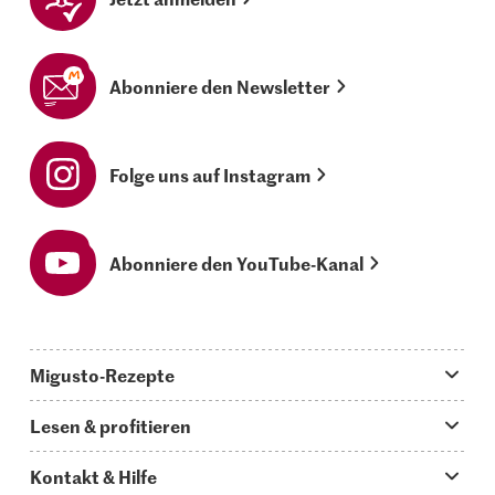
Abonniere den Newsletter
Folge uns auf Instagram
Abonniere den YouTube-Kanal
Migusto-Rezepte
Migusto App
Lesen & profitieren
Was koche ich heute?
Tipps & Tricks
Kontakt & Hilfe