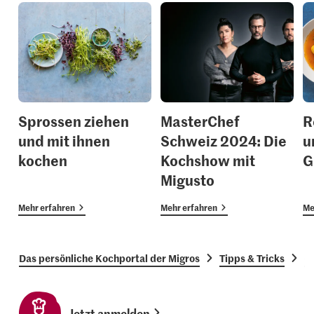
Sprossen ziehen
MasterChef
R
und mit ihnen
Schweiz 2024: Die
u
kochen
Kochshow mit
G
Migusto
Mehr erfahren
Mehr erfahren
Me
Das persönliche Kochportal der Migros
Tipps & Tricks
G
Jetzt anmelden