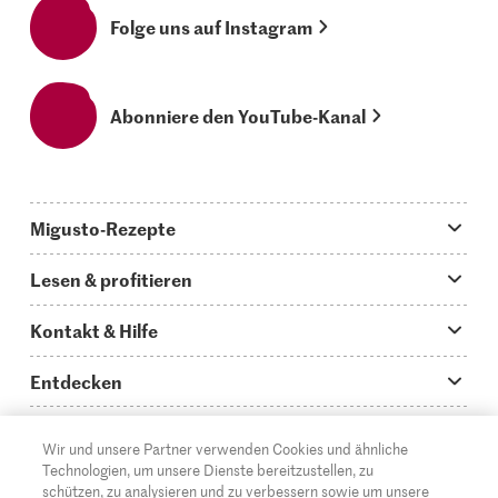
Folge uns auf Instagram
Abonniere den YouTube-Kanal
Migusto-Rezepte
Migusto App
Lesen & profitieren
Was koche ich heute?
Tipps & Tricks
Kontakt & Hilfe
Hauptgerichte
Storys
Fragen zu Migusto
Entdecken
Schnelle & einfache Rezepte
How to-Videos
Infos zum Kochen mit Migusto
Supermarkt
Wir und unsere Partner verwenden Cookies und ähnliche
Apéro & Fingerfood
DE
Glossar
FR
IT
Kontakt
Migros Online
Technologien, um unsere Dienste bereitzustellen, zu
schützen, zu analysieren und zu verbessern sowie um unsere