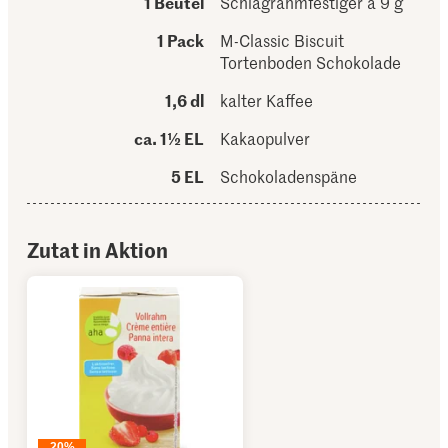
1 Beutel
Schlagrahmfestiger à 9 g
1 Pack
M-Classic Biscuit
Tortenboden Schokolade
1,6 dl
kalter Kaffee
ca. 1½ EL
Kakaopulver
5 EL
Schokoladenspäne
Zutat in Aktion
20%