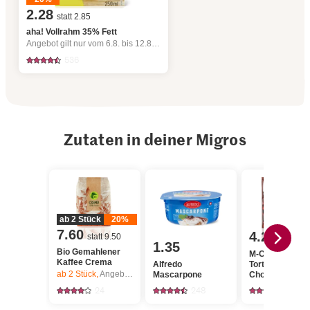
2.28
statt 2.85
aha! Vollrahm 35% Fett
Angebot gilt nur vom 6.8. bis 12.8.2026, solange Vorrat.
536
Zutaten in deiner Migros
ab 2 Stück
20%
7.60
4.20
statt 9.50
1.35
Bio Gemahlener
M-Classic
Kaffee Crema
Alfredo
Tortenboden
ab 2
Stück,
Angebot gilt nur vom 6.8. bis 12.8.2026, solange Vorrat.
Mascarpone
Choco 2x
geschnitten
24
248
366