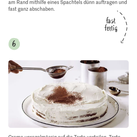
am Rand mithilfe eines Spachtels dünn auftragen und
fast ganz abschaben.
fast
fertig
Creme unregelmässig auf die Torte verteilen. Torte