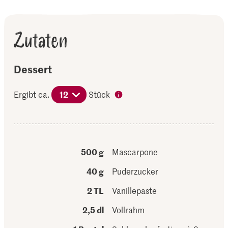
Zutaten
Dessert
Ergibt ca.
12
Stück
500 g
Mascarpone
40 g
Puderzucker
2 TL
Vanillepaste
2,5 dl
Vollrahm