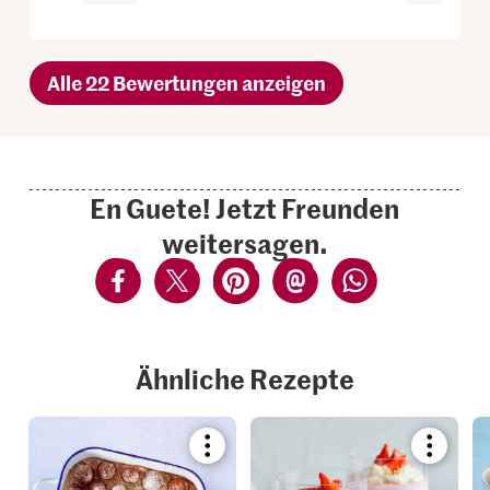
Alle 22 Bewertungen anzeigen
En Guete! Jetzt Freunden
weitersagen.
Ähnliche Rezepte
Bookmark
Bookmar
recipe
recipe
or
or