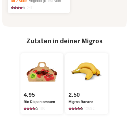
ab 2
Stück,
Angebot gilt nur vom 6.8. bis 12.8.2026, solange Vorrat.
2411
Zutaten in deiner Migros
4.95
2.50
Bio Rispentomaten
Migros Banane
186
10582