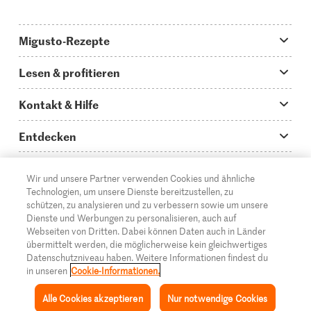
Migusto-Rezepte
Migusto App
Lesen & profitieren
Was koche ich heute?
Tipps & Tricks
Kontakt & Hilfe
Hauptgerichte
Storys
Fragen zu Migusto
Entdecken
Schnelle & einfache Rezepte
How to-Videos
Infos zum Kochen mit Migusto
Supermarkt
Wir und unsere Partner verwenden Cookies und ähnliche
Apéro & Fingerfood
DE
Glossar
FR
IT
Kontakt
Migros Online
Technologien, um unsere Dienste bereitzustellen, zu
schützen, zu analysieren und zu verbessern sowie um unsere
Backen
Migusto Login
Mediadaten Werbetreibende
Über die Migros
Dienste und Werbungen zu personalisieren, auch auf
Webseiten von Dritten. Dabei können Daten auch in Länder
Rezepte für Familien & Kinder
Migusto Printmagazin
Impressum
übermittelt werden, die möglicherweise kein gleichwertiges
Filialen
© 2026 Migros-Genossenschafts-Bund
Datenschutzniveau haben. Weitere Informationen findest du
Alle Rezeptkategorien
Wettbewerbe
in unseren
Cookie-Informationen.
Rechtliche Hinweise
Cumulus
Alle Cookies akzeptieren
Nur notwendige Cookies
Datenschutz
Migros-Magazin
Inspiration
Sammlung
Rezepte
Mein Migusto
Menü