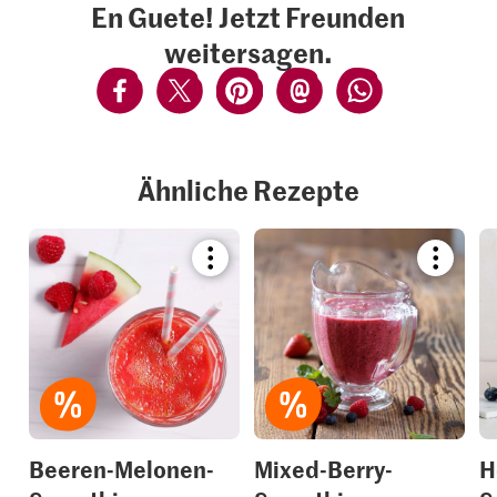
En Guete! Jetzt Freunden
weitersagen.
Ähnliche Rezepte
Bookmark
Bookmar
recipe
recipe
or
or
add
add
it
it
to
to
your
your
collections.
collection
Beeren-Melonen-
Mixed-Berry-
H