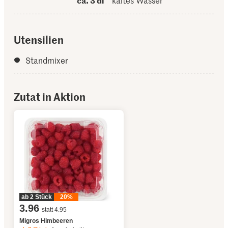
ca. 3 dl
kaltes Wasser
Utensilien
Standmixer
Zutat in Aktion
ab 2 Stück
20%
3.96
statt 4.95
Migros Himbeeren