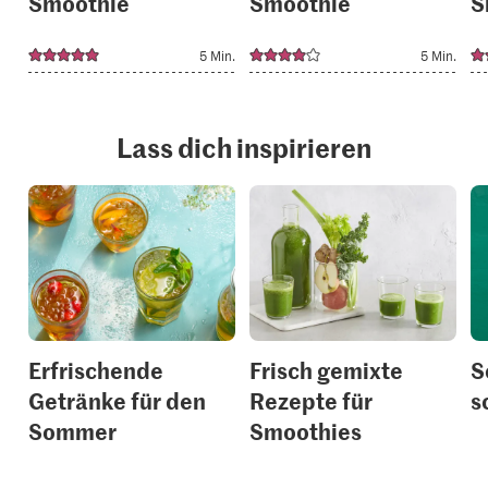
Smoothie
Smoothie
S
5 Min.
5 Min.
Lass dich inspirieren
Erfrischende
Frisch gemixte
S
Getränke für den
Rezepte für
s
Sommer
Smoothies