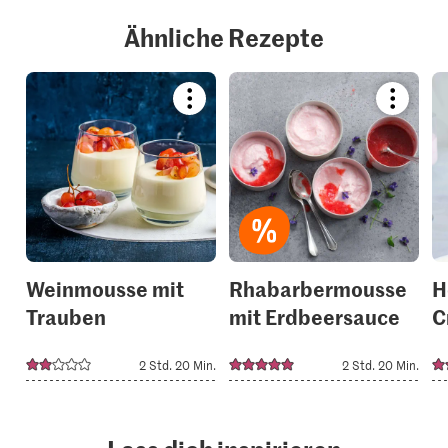
Ähnliche Rezepte
Bookmark
Bookmar
recipe
recipe
or
or
add
add
it
it
to
to
your
your
collections.
collection
Weinmousse mit
Rhabarbermousse
H
Trauben
mit Erdbeersauce
C
2 Std. 20 Min.
2 Std. 20 Min.