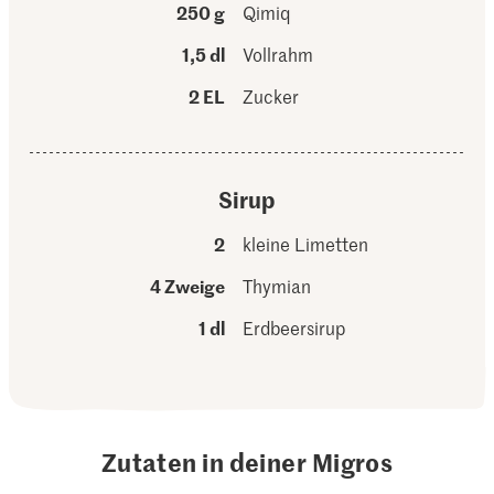
250 g
Qimiq
1,5 dl
Vollrahm
2 EL
Zucker
Sirup
2
kleine Limetten
4 Zweige
Thymian
1 dl
Erdbeersirup
Zutaten in deiner Migros