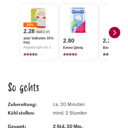
20%
2.28
statt 2.85
aha! Vollrahm 35%
2.80
2.20
Fett
Angebot gilt nur vom 6.8. bis 12.8.2026, solange Vorrat.
Emmi Qimiq
Bio Thymian
534
112
94
So gehts
Zubereitung:
ca. 20 Minuten
kühl stellen:
mind. 2 Stunden
Gesamt:
2 Std. 20 Min.