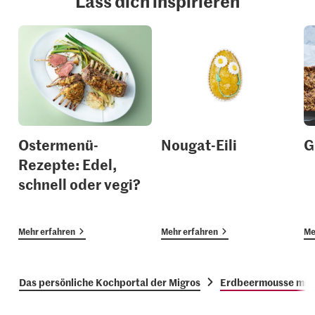
Lass dich inspirieren
Ostermenü-
Nougat-Eili
G
Rezepte: Edel,
schnell oder vegi?
Mehr erfahren
Mehr erfahren
Me
Das persönliche Kochportal der Migros
Erdbeermousse mit 