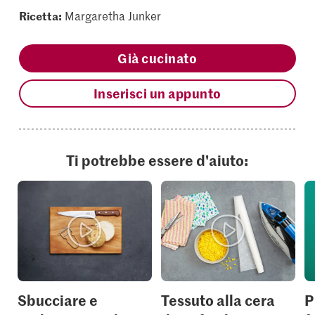
Ricetta:
Margaretha Junker
Già cucinato
Inserisci un appunto
Ti potrebbe essere d'aiuto:
Sbucciare e
Tessuto alla cera
P