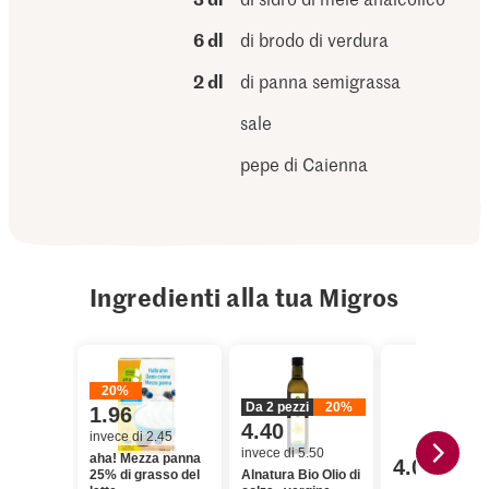
6 dl
di brodo di verdura
2 dl
di panna semigrassa
sale
pepe di Caienna
Ingredienti alla tua Migros
20%
Da 2 pezzi
20%
1.96
4.40
invece di 2.45
invece di 5.50
aha! Mezza panna
4.00
25% di grasso del
Alnatura Bio Olio di