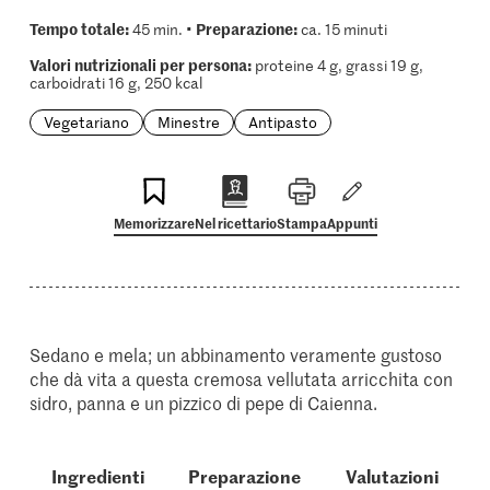
Tempo totale:
Preparazione:
45 min. •
ca. 15 minuti
Valori nutrizionali per persona:
proteine 4 g, grassi 19 g,
carboidrati 16 g, 250 kcal
Vegetariano
Minestre
Antipasto
Memorizzare
Nel ricettario
Stampa
Appunti
Sedano e mela; un abbinamento veramente gustoso
che dà vita a questa cremosa vellutata arricchita con
sidro, panna e un pizzico di pepe di Caienna.
Ingredienti
Preparazione
Valutazioni