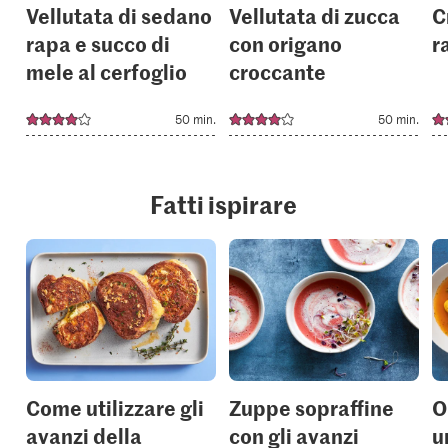
Vellutata di sedano
Vellutata di zucca
C
rapa e succo di
con origano
r
mele al cerfoglio
croccante
50 min.
50 min.
Fatti ispirare
Come utilizzare gli
Zuppe sopraffine
O
avanzi della
con gli avanzi
u