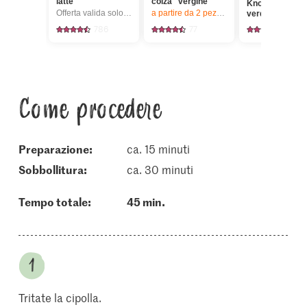
latte
colza vergine
Knorr Brodo di
Offerta valida solo dal 6.8 al 12.8.2026, fino a esaurimento dello stock.
a partire da 2
pezzi,
Offerta valida solo da
verdura in dadi
786
77
174
Come procedere
Preparazione:
ca. 15 minuti
sobbollitura:
ca. 30 minuti
Tempo totale:
45 min.
Tritate la cipolla.