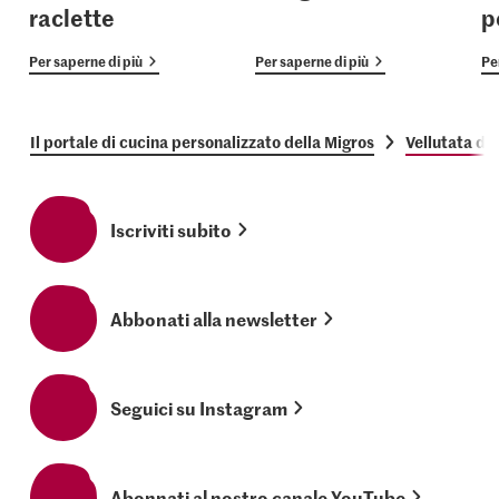
raclette
p
Per saperne di più
Per saperne di più
Pe
Il portale di cucina personalizzato della Migros
Vellutata di 
Iscriviti subito
Abbonati alla newsletter
Seguici su Instagram
Abonnati al nostro canale YouTube