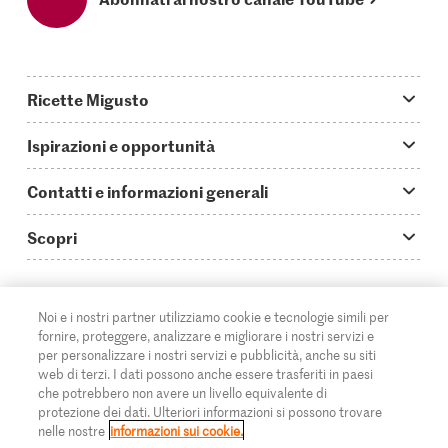
Ricette Migusto
App Migusto
Ispirazioni e opportunità
Oggi cucino
Trucchi & astuzie
Contatti e informazioni generali
Piatti principali
Storie
Domande su Migusto
Scopri
Ricette semplici & veloci
Video How to
Guida alle abbreviazioni
Supermercato
Aperitivi
IT
Glossario degli ingredienti
DE
FR
Contatti
Migros Online
Noi e i nostri partner utilizziamo cookie e tecnologie simili per
fornire, proteggere, analizzare e migliorare i nostri servizi e
Ricette al forno
Login Migusto
Pubblicità
A proposito della Migros
per personalizzare i nostri servizi e pubblicità, anche su siti
web di terzi. I dati possono anche essere trasferiti in paesi
Ricette per famiglie & bambini
Rivista Migusto
Impressum
che potrebbero non avere un livello equivalente di
Filiali
© 2026 Federazione delle cooperative Migros
protezione dei dati. Ulteriori informazioni si possono trovare
Tutte le ricette
Concorsi
nelle nostre
informazioni sui cookie.
Informazioni legali
Cumulus