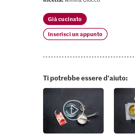
Già cucinato
Inserisci un appunto
Ti potrebbe essere d'aiuto: