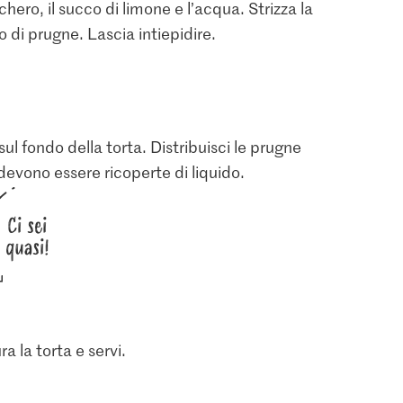
hero, il succo di limone e l’acqua. Strizza la
po di prugne. Lascia intiepidire.
sul fondo della torta. Distribuisci le prugne
devono essere ricoperte di liquido.
1.60
0.60
Ci sei
IP-SUISSE
ne
Patissier Gelatina in
M-Budget Succo di
quasi!
to Cristal
fogli
limone
45
200
474
a la torta e servi.