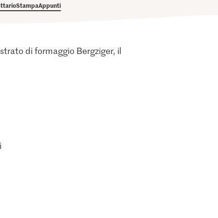
ettario
Stampa
Appunti
strato di formaggio Bergziger, il
i