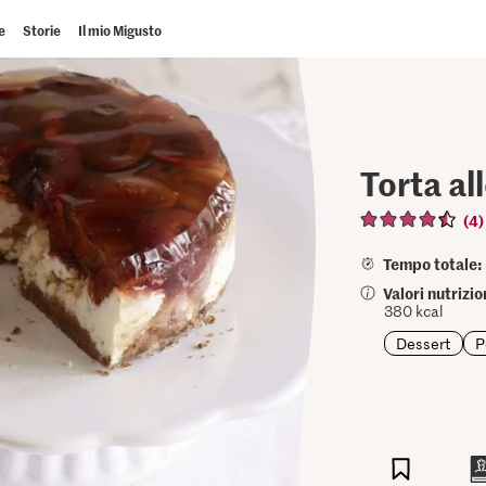
e
Storie
Il mio Migusto
Torta al
(4)
Tempo totale:
Valori nutrizio
380 kcal
Dessert
P