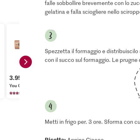
falle sobbollire brevemente con lo zucc
gelatina e falla sciogliere nello scirop
Spezzetta il formaggio e distribuiscilo 
con il succo sul formaggio. Le prugne 
1.80
M-Classic 
3.95
Prezzo del giorno
Zucchero fi
You Cookies Chocolate
Migros Prugne
cristallizza
220
608
11
Metti in frigo per. 3 ore. Sforma con cur
Ricetta:
Annina Ciocco