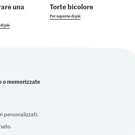
are una
Torte bicolore
Per saperne di più
di più
ato o memorizzate
ri personalizzati.
inato.