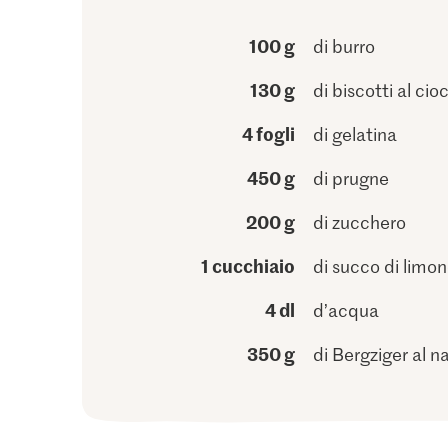
100 g
di burro
130 g
di biscotti al cio
4 fogli
di gelatina
450 g
di prugne
200 g
di zucchero
1 cucchiaio
di succo di limo
4 dl
d’acqua
350 g
di Bergziger al n