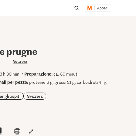
Accedi
Inizia una ricerca
le prugne
Vota ora
Preparazione:
3 h 30 min. •
ca. 30 minuti
nali per pezzo:
proteine 6 g, grassi 21 g, carboidrati 41 g,
er gli ospiti
Svizzera