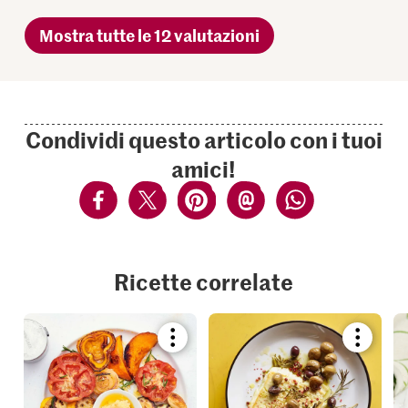
Mostra tutte le 12 valutazioni
Condividi questo articolo con i tuoi
amici!
Ricette correlate
Bookmark
Bookmar
recipe
recipe
or
or
add
add
it
it