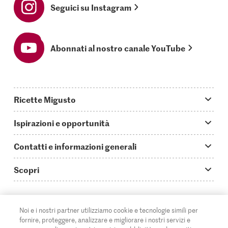
Seguici su Instagram
Abonnati al nostro canale YouTube
Ricette Migusto
App Migusto
Ispirazioni e opportunità
Oggi cucino
Trucchi & astuzie
Contatti e informazioni generali
Piatti principali
Storie
Domande su Migusto
Scopri
Ricette semplici & veloci
Video How to
Guida alle abbreviazioni
Supermercato
Aperitivi
IT
Glossario degli ingredienti
DE
FR
Contatti
Migros Online
Noi e i nostri partner utilizziamo cookie e tecnologie simili per
fornire, proteggere, analizzare e migliorare i nostri servizi e
Ricette al forno
Login Migusto
Pubblicità