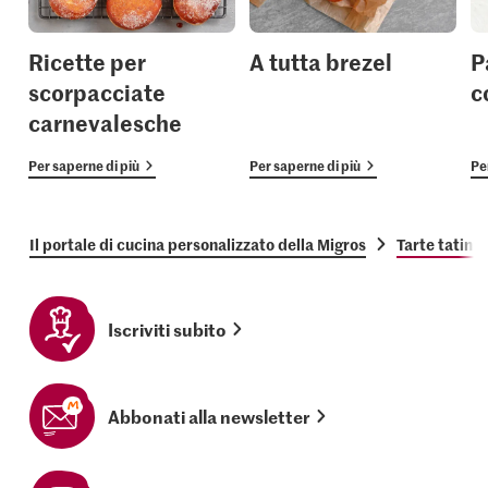
Ricette per
A tutta brezel
P
scorpacciate
c
carnevalesche
Per saperne di più
Per saperne di più
Pe
Il portale di cucina personalizzato della Migros
Tarte tatin d
Iscriviti subito
Abbonati alla newsletter