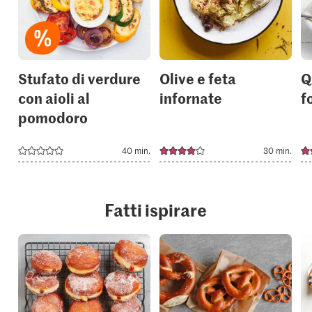
to
to
your
your
collections.
collection
Stufato di verdure
Olive e feta
Q
con aioli al
infornate
f
pomodoro
40 min.
30 min.
Fatti ispirare