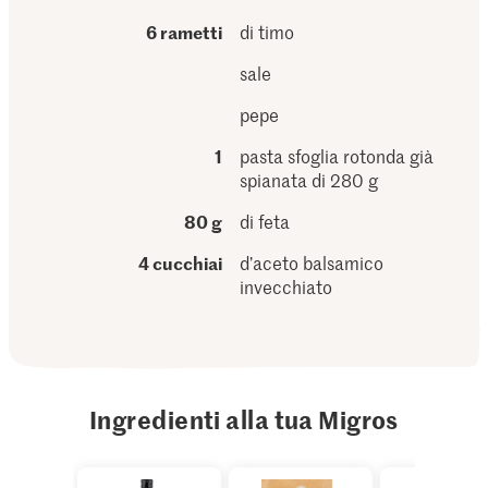
6 rametti
di timo
sale
pepe
1
pasta sfoglia rotonda già
spianata di 280 g
80 g
di feta
4 cucchiai
d’aceto balsamico
invecchiato
Ingredienti alla tua Migros