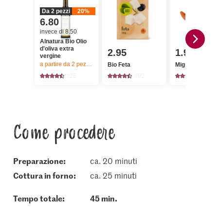
Da 2 pezzi
20%
6.80
invece di 8.50
Alnatura Bio Olio
d'oliva extra
2.95
1.95
vergine
a partire da 2
pezzi,
Offerta valida solo dal 6.8 al 12.8.2026, fino a 
Bio Feta
Migros Carote
125
392
4263
Come procedere
Preparazione:
ca. 20 minuti
cottura in forno:
ca. 25 minuti
Tempo totale:
45 min.