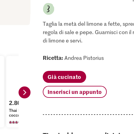
Taglia la metà del limone a fette, sprem
regola di sale e pepe. Guarnisci con il r
di limone e servi.
Ricetta:
Andrea Pistorius
Già cucinato
Inserisci un appunto
2.80
1.95
1.90
Thai Kitchen Latte di
cocco
Alnatura Bio Ceci
Migros Cor
650
230
53