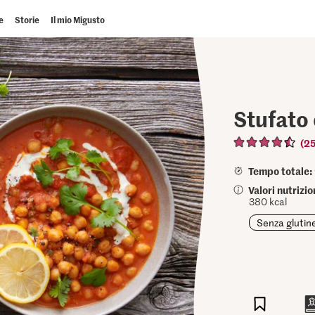
e
Storie
Il mio Migusto
Stufato 
(2
Tempo totale:
Valori nutrizi
380 kcal
Senza glutin