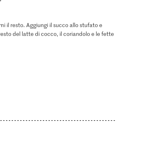
i il resto. Aggiungi il succo allo stufato e
esto del latte di cocco, il coriandolo e le fette
1.05
2.80
Jura Sel Sale iodato e
M-Classic Pepe
iandolo
fluorato
Confezione di ricarica
2
1235
137