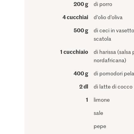
200 g
di porro
4 cucchiai
d’olio d’oliva
500 g
di ceci in vasetto
scatola
1 cucchiaio
di harissa (salsa
nordafricana)
400 g
di pomodori pelat
2 dl
di latte di cocco
1
limone
sale
pepe