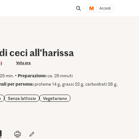
Accedi
Inizia una ricerca
di ceci all'harissa
5)
Vota ora
Preparazione:
25 min. •
ca. 25 minuti
onali per persona:
proteine 14 g, grassi 22 g, carboidrati 28 g,
e
Senza lattosio
Vegetariano