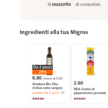
½ mazzetto
di coriandolo
Ingredienti alla tua Migros
Da 2 pezzi
20%
6.80
invece di 8.50
2.60
Alnatura Bio Olio
d'oliva extra vergine
DEA Crema di
a partire da 2
pezzi,
Offerta valida solo dal 6.8 al 12.8.2026, fino a esaurimento dello stock.
peperoncino piccante
125
64