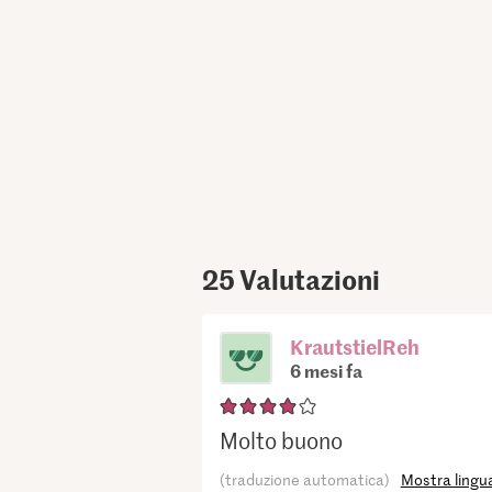
25
Valutazioni
KrautstielReh
6 mesi fa
Molto buono
(traduzione automatica)
Mostra lingua