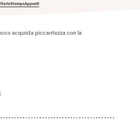
ettario
Stampa
Appunti
cocco acquista piccantezza con la
i