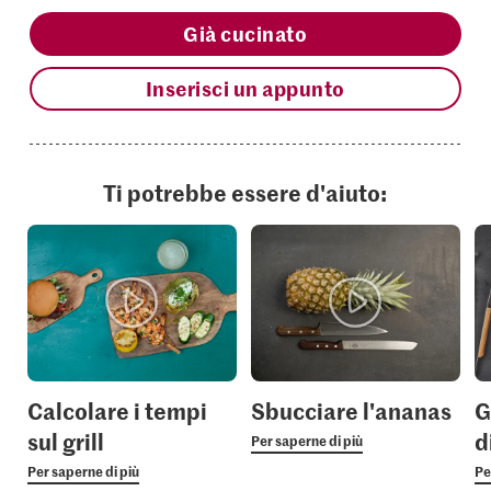
Già cucinato
Inserisci un appunto
Ti potrebbe essere d'aiuto:
Calcolare i tempi
Sbucciare l'ananas
G
sul grill
d
Per saperne di più
Per saperne di più
Pe