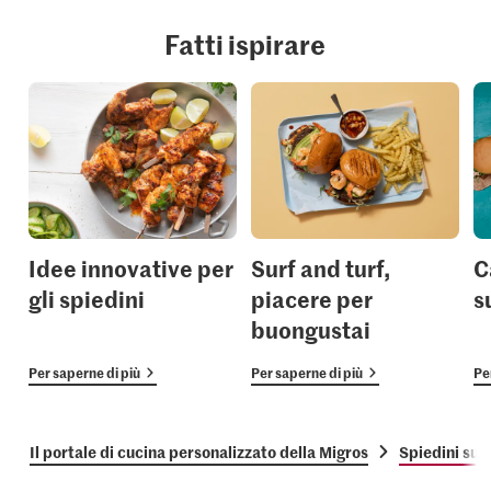
Fatti ispirare
Idee innovative per
Surf and turf,
C
gli spiedini
piacere per
su
buongustai
Per saperne di più
Per saperne di più
Pe
Il portale di cucina personalizzato della Migros
Spiedini surf