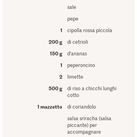
sale
pepe
1
cipolla rossa piccola
200 g
di cetrioli
150 g
d’ananas
1
peperoncino
2
limette
500 g
di riso a chicchi lunghi
cotto
1 mazzetto
di coriandolo
salsa sriracha (salsa
piccante) per
accompagnare