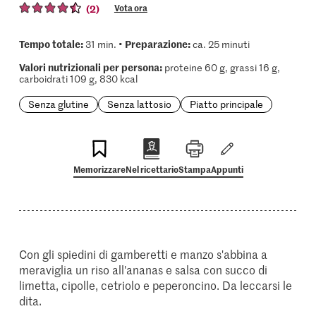
(2)
Vota ora
Tempo totale:
Preparazione:
31 min. •
ca. 25 minuti
Valori nutrizionali per persona:
proteine 60 g, grassi 16 g,
carboidrati 109 g, 830 kcal
Senza glutine
Senza lattosio
Piatto principale
Memorizzare
Nel ricettario
Stampa
Appunti
Con gli spiedini di gamberetti e manzo s'abbina a
meraviglia un riso all'ananas e salsa con succo di
limetta, cipolle, cetriolo e peperoncino. Da leccarsi le
dita.