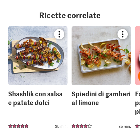
Ricette correlate
Bookmark
Bookmar
recipe
recipe
or
or
add
add
it
it
to
to
your
your
collections.
collection
Shashlik con salsa
Spiedini di gamberi
F
e patate dolci
al limone
p
p
35 min.
35 min.