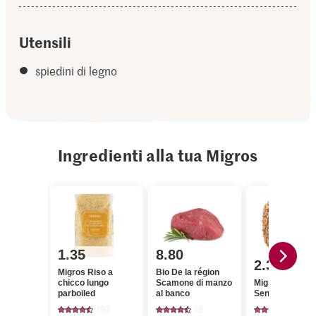
Utensili
spiedini di legno
Ingredienti alla tua Migros
1.35
8.80
2.30
Migros Riso a
Bio De la région
chicco lungo
Scamone di manzo
Migros Ananas
parboiled
al banco
Senza corona
193
19
227