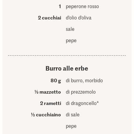
1
peperone rosso
2 cucchiai
d’olio d’oliva
sale
pepe
Burro alle erbe
80 g
di burro, morbido
½ mazzetto
di prezzemolo
2 rametti
di dragoncello*
½ cucchiaino
di sale
pepe