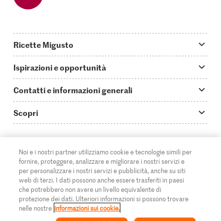
Ricette Migusto
App Migusto
Ispirazioni e opportunità
Oggi cucino
Trucchi & astuzie
Contatti e informazioni generali
Piatti principali
Storie
Domande su Migusto
Scopri
Ricette semplici & veloci
Video How to
Guida alle abbreviazioni
Supermercato
Aperitivi
IT
Glossario degli ingredienti
DE
FR
Contatti
Migros Online
Noi e i nostri partner utilizziamo cookie e tecnologie simili per
fornire, proteggere, analizzare e migliorare i nostri servizi e
Ricette al forno
Login Migusto
Pubblicità
A proposito della Migros
per personalizzare i nostri servizi e pubblicità, anche su siti
web di terzi. I dati possono anche essere trasferiti in paesi
Ricette per famiglie & bambini
Rivista Migusto
Impressum
che potrebbero non avere un livello equivalente di
Filiali
protezione dei dati. Ulteriori informazioni si possono trovare
© 2026 Federazione delle cooperative Migros
Tutte le ricette
Concorsi
nelle nostre
informazioni sui cookie.
Informazioni legali
Cumulus