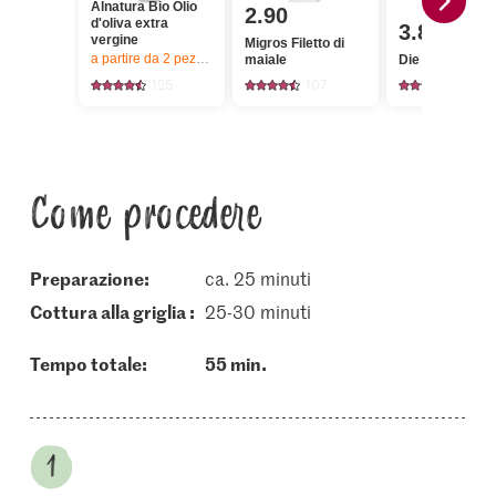
Alnatura Bio Olio
2.90
d'oliva extra
3.85
vergine
Migros Filetto di
a partire da 2
pezzi,
Offerta valida solo dal 6.8 al 12.8.2026, fino a 
maiale
Die Butter Burr
125
107
2725
Come procedere
Preparazione:
ca. 25 minuti
cottura alla griglia :
25-30 minuti
Tempo totale:
55 min.