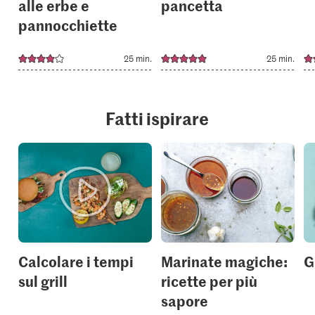
alle erbe e
pancetta
pannocchiette
25 min.
25 min.
Fatti ispirare
Calcolare i tempi
Marinate magiche:
G
sul grill
ricette per più
sapore