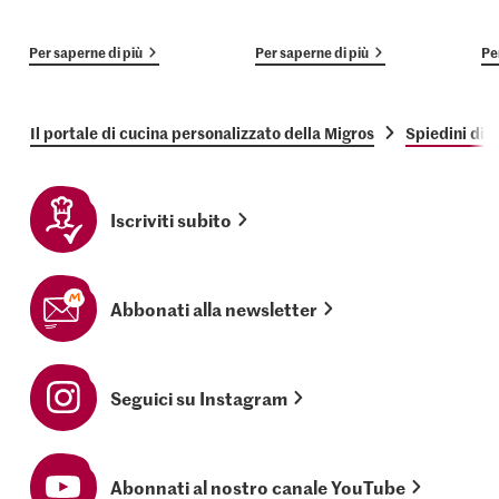
Per saperne di più
Per saperne di più
Pe
Il portale di cucina personalizzato della Migros
Spiedini di f
Iscriviti subito
Abbonati alla newsletter
Seguici su Instagram
Abonnati al nostro canale YouTube