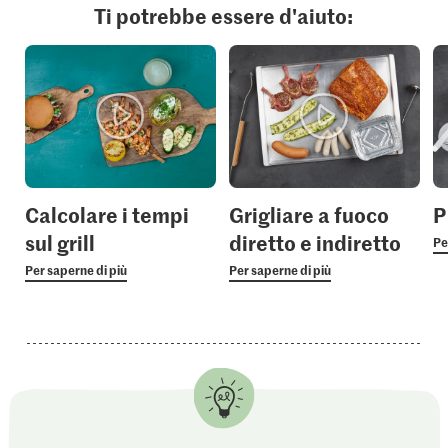
Ti potrebbe essere d'aiuto:
Calcolare i tempi
Grigliare a fuoco
P
sul grill
diretto e indiretto
Pe
Per saperne di più
Per saperne di più