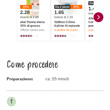
Da 2 pezzi
2
20%
Da 2 pezzi
25%
1.40
2.28
1.65
invece di 1.75
invece di 2.85
invece di 2.20
Alnatura Bio
aha! Panna intera
Valflora Crème
Concentrato di
35% di grasso
fraîche Al naturale
pomodoro
Offerta valida solo dal 6.8 al 12.8.2026, fino a esaurimento dello stock.
a partire da 2
pezzi,
Offerta valida solo da
a partire da 2
pez
537
2686
276
Come procedere
Preparazione:
ca. 25 minuti