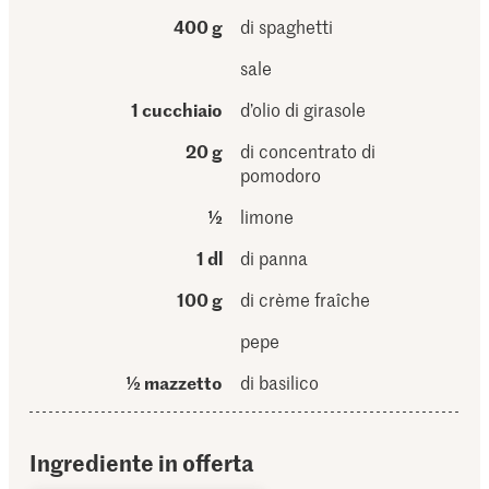
400 g
di spaghetti
sale
1 cucchiaio
d’olio di girasole
20 g
di concentrato di
pomodoro
½
limone
1 dl
di panna
100 g
di crème fraîche
pepe
½ mazzetto
di basilico
Ingrediente in offerta