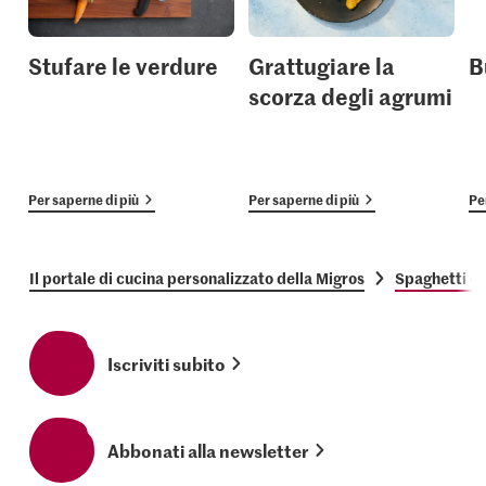
Stufare le verdure
Grattugiare la
B
scorza degli agrumi
Per saperne di più
Per saperne di più
Pe
Il portale di cucina personalizzato della Migros
Spaghetti de
Iscriviti subito
Abbonati alla newsletter