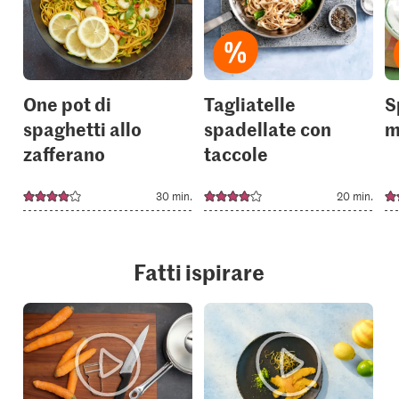
to
to
your
your
collections.
collection
One pot di
Tagliatelle
S
spaghetti allo
spadellate con
m
zafferano
taccole
30 min.
20 min.
Fatti ispirare