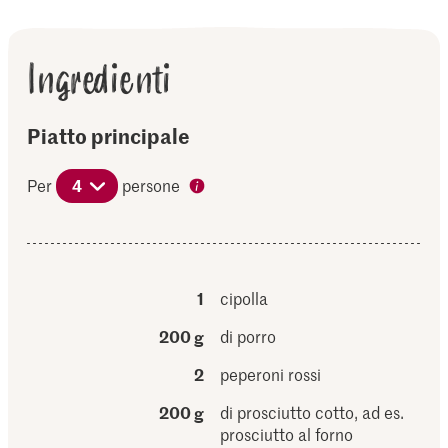
Ingredienti
Piatto principale
Per
4
persone
1
cipolla
200 g
di porro
2
peperoni rossi
200 g
di prosciutto cotto, ad es.
prosciutto al forno