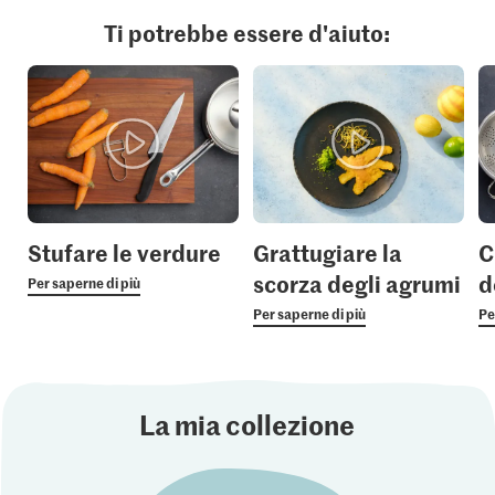
Ti potrebbe essere d'aiuto:
Stufare le verdure
Grattugiare la
C
scorza degli agrumi
d
Per saperne di più
Per saperne di più
Pe
La mia collezione