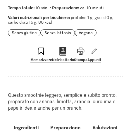
Tempo totale:
Preparazione:
10 min. •
ca. 10 minuti
Valori nutrizionali per bicchiere:
proteine 1 g, grassi 0 g,
carboidrati 15 g, 80 kcal
Senza glutine
Senza lattosio
Vegano
Memorizzare
Nel ricettario
Stampa
Appunti
Questo smoothie leggero, semplice e subito pronto,
preparato con ananas, limetta, arancia, curcuma e
pepe è ideale anche per un brunch.
Ingredienti
Preparazione
Valutazioni