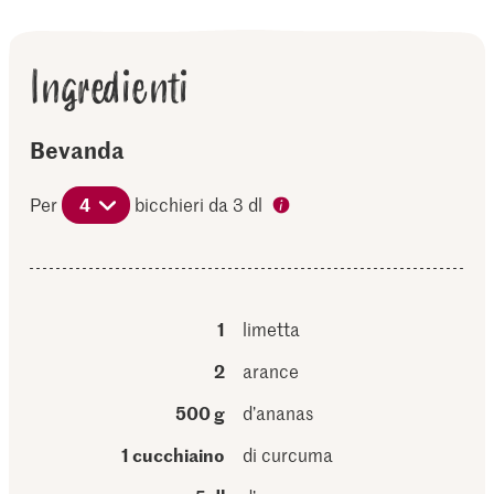
Ingredienti
Bevanda
Per
4
bicchieri da 3 dl
1
limetta
2
arance
500 g
d’ananas
1 cucchiaino
di curcuma