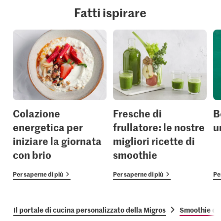
Fatti ispirare
Colazione
Fresche di
B
energetica per
frullatore: le nostre
u
iniziare la giornata
migliori ricette di
con brio
smoothie
Per saperne di più
Per saperne di più
Pe
Il portale di cucina personalizzato della Migros
Smoothie di 