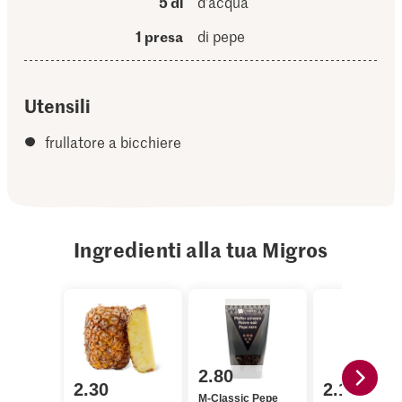
5 dl
d’acqua
1 presa
di pepe
Utensili
frullatore a bicchiere
Ingredienti alla tua Migros
2.80
2.30
2.10
M-Classic Pepe