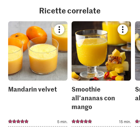
Ricette correlate
Bookmark
Bookmar
recipe
recipe
or
or
add
add
it
it
to
to
your
your
collections.
collection
Mandarin velvet
Smoothie
S
all’ananas con
a
mango
5 min.
15 min.