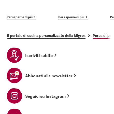
Per saperne di più
Per saperne di più
Pe
Il portale di cucina personalizzato della Migros
Purea di pr
Iscriviti subito
Abbonati alla newsletter
Seguici su Instagram