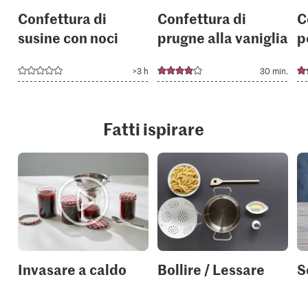
Confettura di
Confettura di
C
susine con noci
prugne alla vaniglia
p
>3 h
30 min.
Fatti ispirare
Invasare a caldo
Bollire / Lessare
S