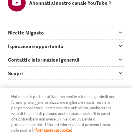
Abonnati al nostro canale YouTube
Ricette Migusto
App Migusto
Ispirazioni e opportunità
Oggi cucino
Trucchi & astuzie
Contatti e informazioni generali
Piatti principali
Storie
Domande su Migusto
Scopri
Ricette semplici & veloci
Video How to
Guida alle abbreviazioni
Supermercato
Aperitivi
IT
Glossario degli ingredienti
DE
FR
Contatti
Migros Online
Noi e i nostri partner utilizziamo cookie e tecnologie simili per
fornire, proteggere, analizzare e migliorare i nostri servizi e
Ricette al forno
Login Migusto
Pubblicità
A proposito della Migros
per personalizzare i nostri servizi e pubblicità, anche su siti
web di terzi. I dati possono anche essere trasferiti in paesi
Ricette per famiglie & bambini
Rivista Migusto
Impressum
che potrebbero non avere un livello equivalente di
Filiali
protezione dei dati. Ulteriori informazioni si possono trovare
© 2026 Federazione delle cooperative Migros
Tutte le ricette
Concorsi
nelle nostre
informazioni sui cookie.
Informazioni legali