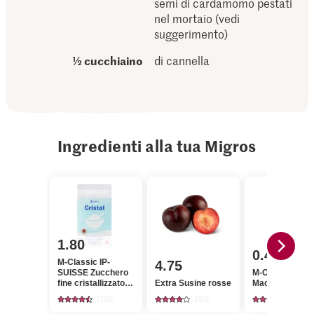
semi di cardamomo pestati
nel mortaio (vedi
suggerimento)
½ cucchiaino
di cannella
Ingredienti alla tua Migros
1.80
0.45
M-Classic IP-
4.75
SUISSE Zucchero
M-Classic Cann
fine cristallizzato
Extra Susine rosse
Macinata
Cristal
1146
489
135