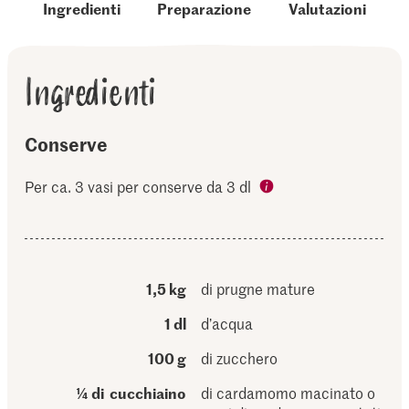
Ingredienti
Preparazione
Valutazioni
Ingredienti
Conserve
Per ca. 3 vasi per conserve da 3 dl
1,5 kg
di prugne mature
1 dl
d’acqua
100 g
di zucchero
¼ di cucchiaino
di cardamomo macinato o