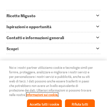
Ricette Migusto
App Migusto
Ispirazioni e opportunità
Oggi cucino
Trucchi & astuzie
Contatti e informazioni generali
Piatti principali
Storie
Domande su Migusto
Scopri
Ricette semplici & veloci
Video How to
Guida alle abbreviazioni
Supermercato
Aperitivi
IT
Glossario degli ingredienti
DE
FR
Contatti
Migros Online
Noi e i nostri partner utilizziamo cookie e tecnologie simili per
fornire, proteggere, analizzare e migliorare i nostri servizi e
Ricette al forno
Login Migusto
Pubblicità
A proposito della Migros
per personalizzare i nostri servizi e pubblicità, anche su siti
web di terzi. I dati possono anche essere trasferiti in paesi
Ricette per famiglie & bambini
Rivista Migusto
Impressum
che potrebbero non avere un livello equivalente di
Filiali
© 2026 Federazione delle cooperative Migros
protezione dei dati. Ulteriori informazioni si possono trovare
Tutte le ricette
Concorsi
nelle nostre
informazioni sui cookie.
Informazioni legali
Cumulus
Accetta tutti i cookie
Rifiuta tutti
Protezione dei dati
Rivista Azione