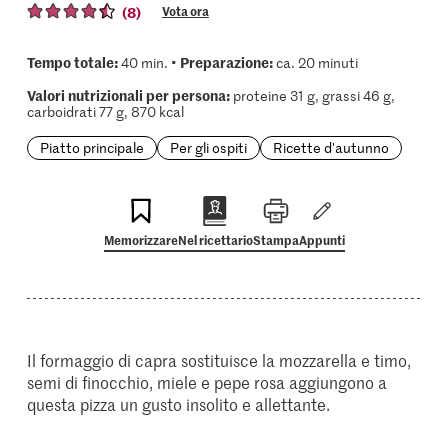
(8)
Vota ora
Tempo totale:
Preparazione:
40 min. •
ca. 20 minuti
Valori nutrizionali per persona:
proteine 31 g, grassi 46 g,
carboidrati 77 g, 870 kcal
Piatto principale
Per gli ospiti
Ricette d'autunno
Memorizzare
Nel ricettario
Stampa
Appunti
Il formaggio di capra sostituisce la mozzarella e timo,
semi di finocchio, miele e pepe rosa aggiungono a
questa pizza un gusto insolito e allettante.