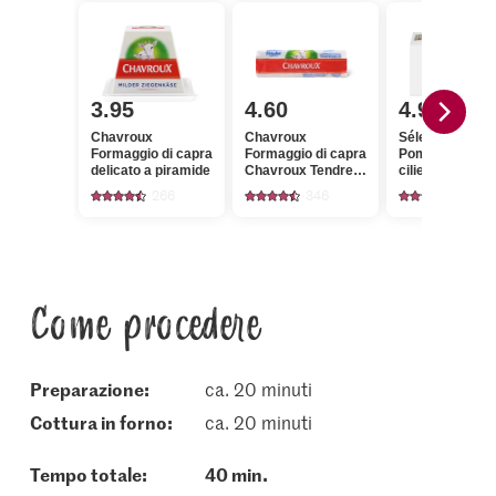
3.95
4.60
4.95
Chavroux
Chavroux
Sélection
Formaggio di capra
Formaggio di capra
Pomodorini
delicato a piramide
Chavroux Tendre
ciliegini a grap
Bûche
266
346
317
Come procedere
Preparazione:
ca. 20 minuti
cottura in forno:
ca. 20 minuti
Tempo totale:
40 min.