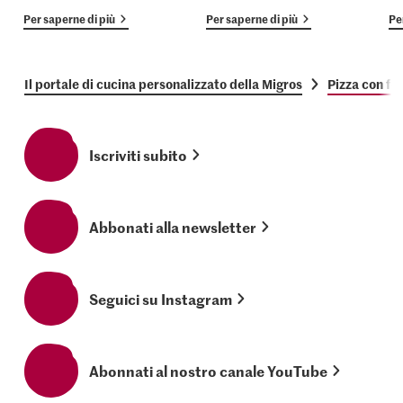
Per saperne di più
Per saperne di più
Pe
Il portale di cucina personalizzato della Migros
Pizza con fo
Iscriviti subito
Abbonati alla newsletter
Seguici su Instagram
Abonnati al nostro canale YouTube