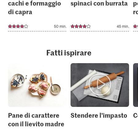
cachi e formaggio
spinaci con burrata
p
di capra
r
50 min.
45 min.
Fatti ispirare
Pane di carattere
Stendere l'impasto
C
con il lievito madre