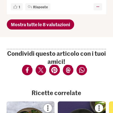
1
Risposte
Mostra tutte le 8 valutazioni
Condividi questo articolo con i tuoi
amici!
Ricette correlate
Bookmark
Bookmar