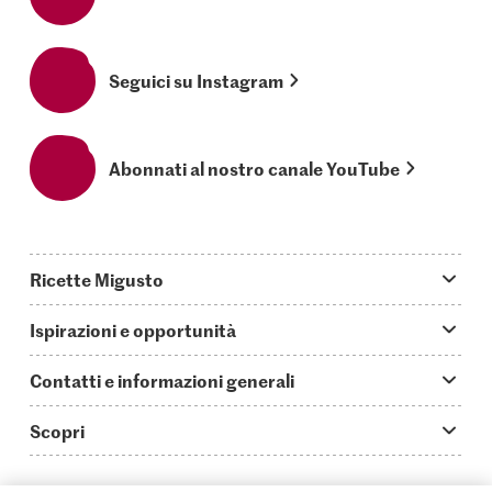
Seguici su Instagram
Abonnati al nostro canale YouTube
Ricette Migusto
App Migusto
Ispirazioni e opportunità
Oggi cucino
Trucchi & astuzie
Contatti e informazioni generali
Piatti principali
Storie
Domande su Migusto
Scopri
Ricette semplici & veloci
Video How to
Guida alle abbreviazioni
Supermercato