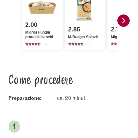
2.00
2.85
2.75
Migros Funghi
prataioli bianchi
M-Budget Spätzli
Migros Pak cho
1148
877
110
Come procedere
Preparazione:
ca. 25 minuti