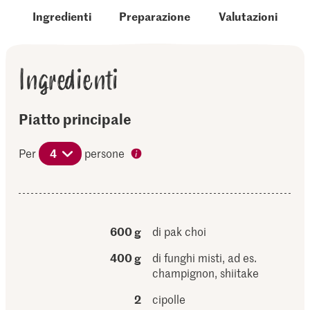
Ingredienti
Preparazione
Valutazioni
Ingredienti
Piatto principale
Per
4
persone
600 g
di pak choi
400 g
di funghi misti, ad es.
champignon, shiitake
2
cipolle