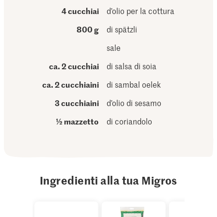
4 cucchiai
d’olio per la cottura
800 g
di spätzli
sale
ca. 2 cucchiai
di salsa di soia
ca. 2 cucchiaini
di sambal oelek
3 cucchiaini
d’olio di sesamo
½ mazzetto
di coriandolo
Ingredienti alla tua Migros