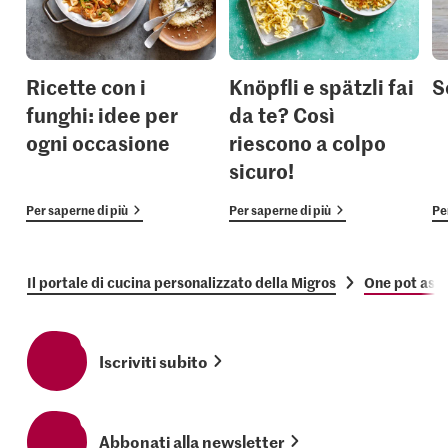
Ricette con i
Knöpfli e spätzli fai
S
funghi: idee per
da te? Così
ogni occasione
riescono a colpo
sicuro!
Per saperne di più
Per saperne di più
Pe
Il portale di cucina personalizzato della Migros
One pot asiat
Iscriviti subito
Abbonati alla newsletter