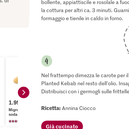
. di
bollente, appiattiscile e rosolale a fu
la cottura per altri ca. 3 minuti. Guarni
formaggio e tienile in caldo in forno.
Nel frattempo dimezza le carote per il l
Planted Kebab nel resto dell'olio. Ins
Distribuisci con i germogli sulle frittelle
1.95
2.95
1.05
Ricetta:
Annina Ciocco
Migros Patate a pasta
Bio Germogli di
Jura Sel Sa
soda
ravanello
fluorato
2002
23
12
Già cucinato