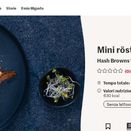
e
Storie
Il mio Migusto
Mini rös
Hash Browns 
(0)
Tempo totale:
Valori nutrizi
630 kcal
Senza lattos