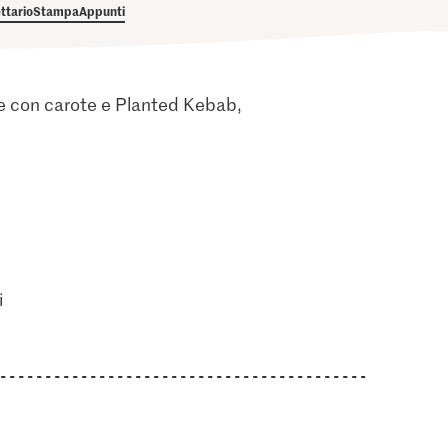
ettario
Stampa
Appunti
ude con carote e Planted Kebab,
i