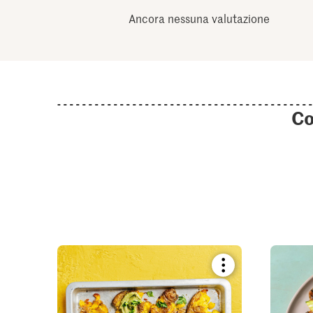
Ancora nessuna valutazione
Co
Bookmark
recipe
or
add
it