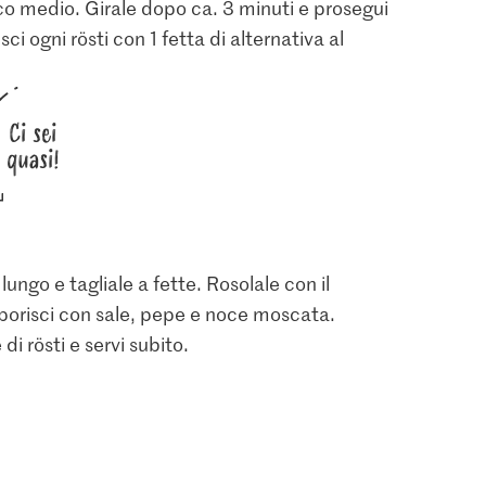
oco medio. Girale dopo ca. 3 minuti e prosegui
sci ogni rösti con 1 fetta di alternativa al
Ci sei
quasi!
ungo e tagliale a fette. Rosolale con il
aporisci con sale, pepe e noce moscata.
 di rösti e servi subito.
2.80
4.70
le iodato e
M-Classic Pepe
Bio Noci moscate
Confezione di ricarica
intere
36
137
92