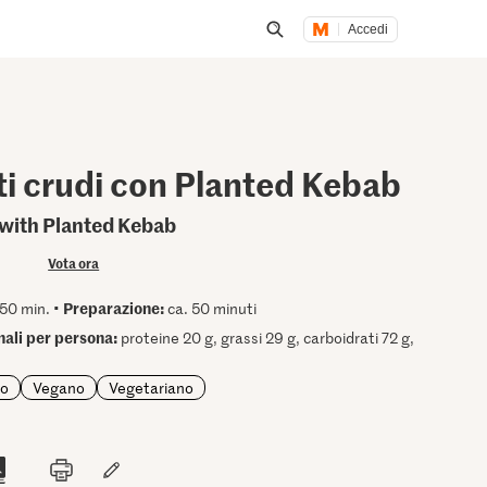
Accedi
Inizia una ricerca
ti crudi con Planted Kebab
with Planted Kebab
Vota ora
Preparazione:
50 min. •
ca. 50 minuti
onali per persona:
proteine 20 g, grassi 29 g, carboidrati 72 g,
io
Vegano
Vegetariano