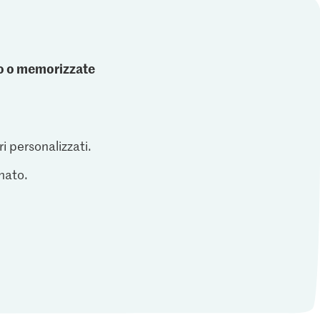
ato o memorizzate
ri personalizzati.
inato.