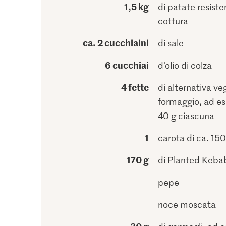
1,5 kg
di patate resisten
cottura
ca. 2 cucchiaini
di sale
6 cucchiai
d’olio di colza
4 fette
di alternativa ve
formaggio, ad es
40 g ciascuna
1
carota di ca. 150
170 g
di Planted Keba
pepe
noce moscata