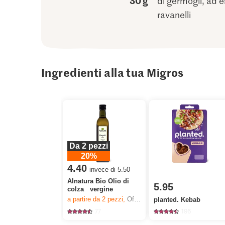
30 g
di germogli, ad es
ravanelli
Ingredienti alla tua Migros
Da 2 pezzi
20%
4.40
invece di 5.50
Alnatura Bio Olio di
5.95
colza vergine
a partire da 2
pezzi,
Offerta valida solo dal 6.8 al 12.8.2026, fino a esaurimento dello stock.
planted. Kebab
77
196