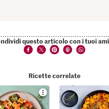
ndividi questo articolo con i tuoi ami
Ricette correlate
Bookmark
recipe
or
add
it