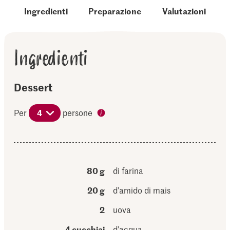
Ingredienti
Preparazione
Valutazioni
Ingredienti
Dessert
Per
4
persone
80 g
di farina
20 g
d’amido di mais
2
uova
4 cucchiai
d’acqua