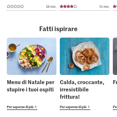
25 min.
10 min.
Fatti ispirare
Menu di Natale per
Calda, croccante,
F
stupire i tuoi ospiti
irresistibile
frittura!
Per saperne di più
Per saperne di più
Pe