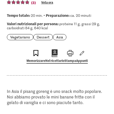
(3)
Vota ora
Tempo totale:
Preparazione:
20 min. •
ca. 20 minuti
Valori nutrizionali per persona:
proteine 11 g, grassi 29 g,
carboidrati 84 g, 640 kcal
Vegetariano
Dessert
Asia
Memorizzare
Nel ricettario
Stampa
Appunti
In Asia il pisang goreng è uno snack molto popolare.
Noi abbiamo provato le mini banane fritte con il
gelato di vaniglia e ci sono piaciute tanto.