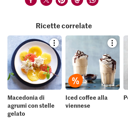
Ricette correlate
Bookmark
Bookmar
recipe
recipe
or
or
add
add
it
it
to
to
your
your
collections.
collection
Macedonia di
Iced coffee alla
P
agrumi con stelle
viennese
gelato