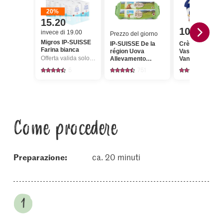
20%
15.20
10.95
invece di 19.00
Prezzo del giorno
Migros IP-SUISSE
IP-SUISSE De la
Crème d'or
Farina bianca
région Uova
Vaschetta di ge
Offerta valida solo dal 6.8 al 12.8.2026, fino a esaurimento dello stock.
Allevamento
Vaniglia Bourb
all'aperto
5
751
583
Come procedere
Preparazione:
ca. 20 minuti