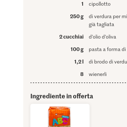
1
cipollotto
250 g
di verdura per m
già tagliata
2 cucchiai
d’olio d’oliva
100 g
pasta a forma di 
1,2 l
di brodo di verd
8
wienerli
Ingrediente in offerta