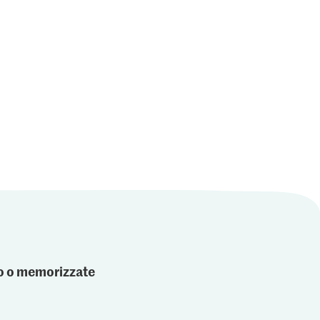
llotti
11
ato o memorizzate