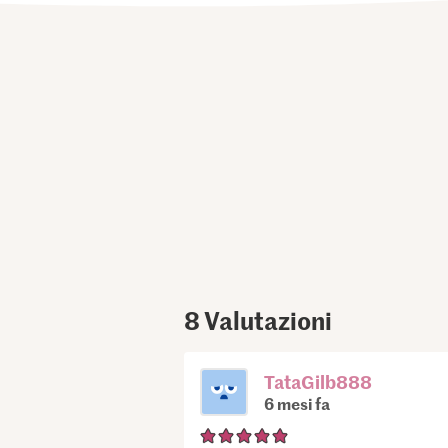
8
Valutazioni
TataGilb888
6 mesi fa