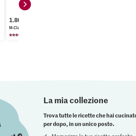
4.00
1.80
1.60
Knorr Brodo di verdura
M-Classic Wienerli
in dadi
Migros Cipo
1767
174
26
La mia collezione
Trova tutte le ricette che hai cucin
per dopo, in un unico posto.
Memorizza le tue ricette preferite.