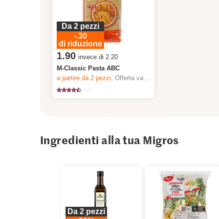
Da 2 pezzi
-.30
di riduzione
1.90
invece di 2.20
M-Classic Pasta ABC
a partire da 2
pezzi,
Offerta valida solo dal 6.8 al 12.8.2026, fino a esaurimento dello stock.
191
Ingredienti alla tua Migros
Da 2 pezzi