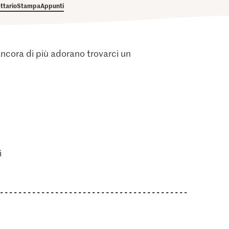
ettario
Stampa
Appunti
ancora di più adorano trovarci un
i