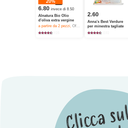
20%
6.80
invece di 8.50
2.60
Alnatura Bio Olio
d'oliva extra vergine
Anna's Best Verdure
a partire da 2
pezzi,
Offerta valida solo dal 6.8 al 12.8.2026, fino a esaurimento dello stock.
per minestra tagliate
125
232