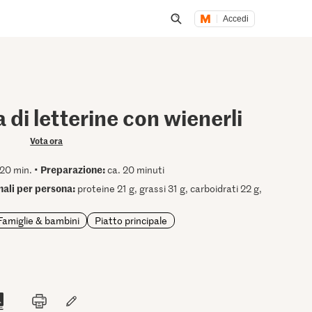
Accedi
Inizia una ricerca
 di letterine con wienerli
Vota ora
Preparazione:
20 min. •
ca. 20 minuti
onali per persona:
proteine 21 g, grassi 31 g, carboidrati 22 g,
Famiglie & bambini
Piatto principale