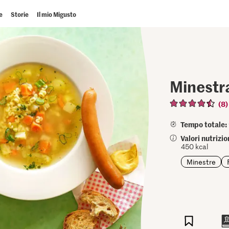
e
Storie
Il mio Migusto
Minestra
(8)
Tempo totale:
Valori nutrizi
450 kcal
Minestre