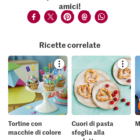
amici!
Ricette correlate
Bookmark
Bookmar
recipe
recipe
or
or
add
add
it
it
to
to
your
your
collections.
collection
Tortine con
Cuori di pasta
M
macchie di colore
sfoglia alla