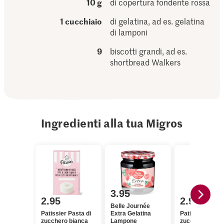
10 g
di copertura fondente rossa
1 cucchiaio
di gelatina, ad es. gelatina
di lamponi
9
biscotti grandi, ad es.
shortbread Walkers
Ingredienti alla tua Migros
3.95
2.95
2.95
Belle Journée
Patissier Pasta di
Extra Gelatina
Patissier Pasta
zucchero bianca
Lampone
zucchero assor