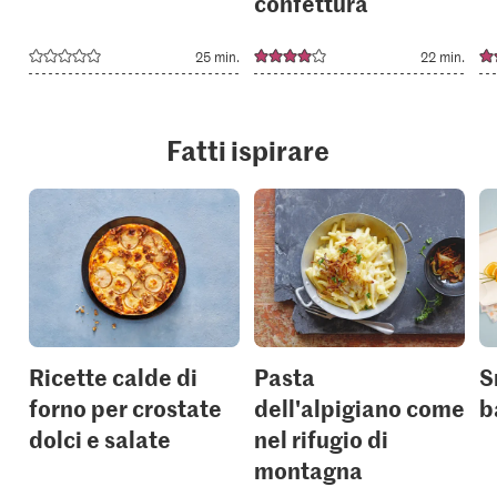
confettura
25 min.
22 min.
Fatti ispirare
Ricette calde di
Pasta
S
forno per crostate
dell'alpigiano come
b
dolci e salate
nel rifugio di
montagna