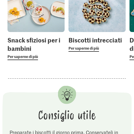
Snack sfiziosi per i
Biscotti intrecciati
D
bambini
d
Per saperne di più
Per saperne di più
Pe
Consiglio utile
Preparate i biscotti il giorno prima. Conservateli in