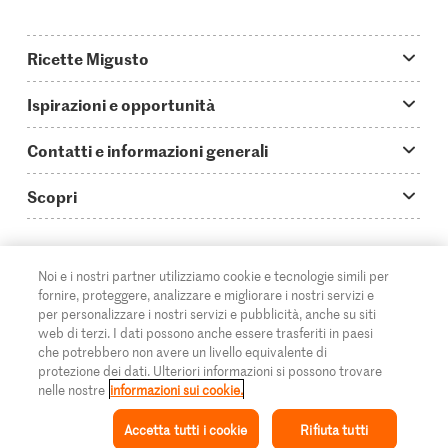
Ricette Migusto
App Migusto
Ispirazioni e opportunità
Oggi cucino
Trucchi & astuzie
Contatti e informazioni generali
Piatti principali
Storie
Domande su Migusto
Scopri
Ricette semplici & veloci
Video How to
Guida alle abbreviazioni
Supermercato
Aperitivi
IT
Glossario degli ingredienti
DE
FR
Contatti
Migros Online
Noi e i nostri partner utilizziamo cookie e tecnologie simili per
fornire, proteggere, analizzare e migliorare i nostri servizi e
Ricette al forno
Login Migusto
Pubblicità
A proposito della Migros
per personalizzare i nostri servizi e pubblicità, anche su siti
web di terzi. I dati possono anche essere trasferiti in paesi
Ricette per famiglie & bambini
Rivista Migusto
Impressum
che potrebbero non avere un livello equivalente di
Filiali
© 2026 Federazione delle cooperative Migros
protezione dei dati. Ulteriori informazioni si possono trovare
Tutte le ricette
Concorsi
nelle nostre
informazioni sui cookie.
Informazioni legali
Cumulus
Accetta tutti i cookie
Rifiuta tutti
Protezione dei dati
Rivista Azione
Ispirazione
Collezione
Ricetta
Il mio Migusto
Menu