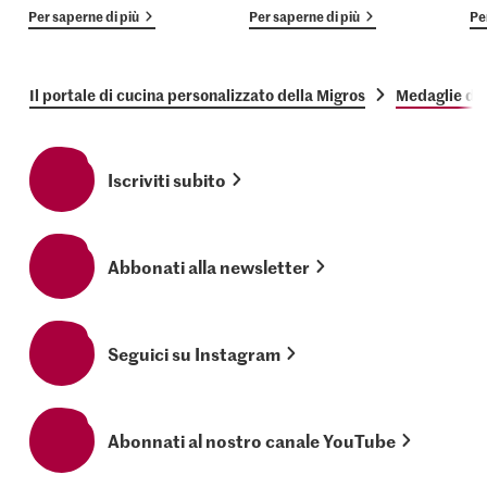
Per saperne di più
Per saperne di più
Pe
Il portale di cucina personalizzato della Migros
Medaglie dol
Iscriviti subito
Abbonati alla newsletter
Seguici su Instagram
Abonnati al nostro canale YouTube