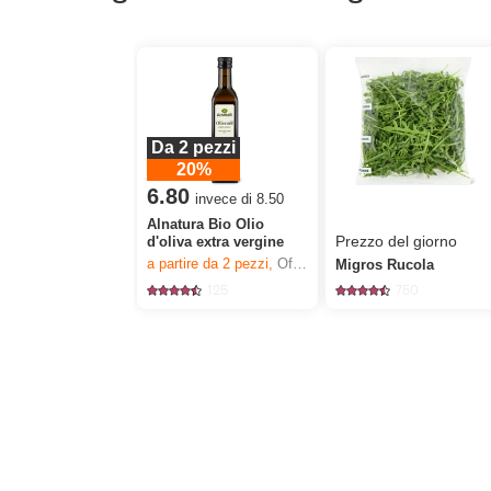
Da 2 pezzi
20%
6.80
invece di 8.50
Alnatura Bio Olio
Prezzo del giorno
d'oliva extra vergine
a partire da 2
pezzi,
Offerta valida solo dal 6.8 al 12.8.2026, fino a esaurimento dello stock.
Migros Rucola
125
750