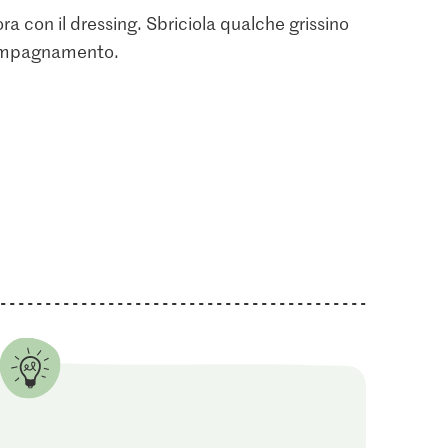
rora con il dressing. Sbriciola qualche grissino
ccompagnamento.
1.05
2.80
o Miele Fiori
Jura Sel Sale iodato e
M-Classic Pepe
fluorato
Confezione di ricarica
8
1242
137