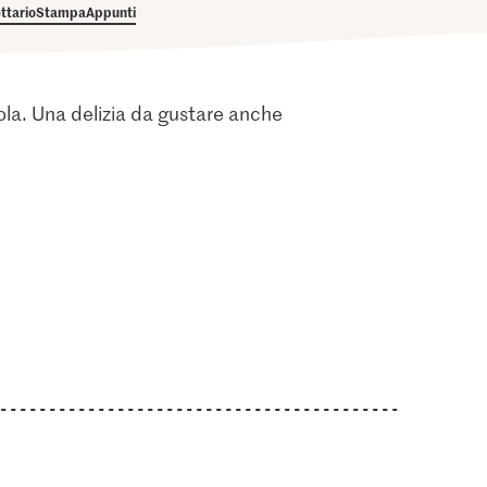
ettario
Stampa
Appunti
ola. Una delizia da gustare anche