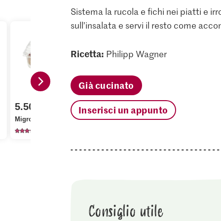
Sistema la rucola e fichi nei piatti e ir
sull’insalata e servi il resto come a
Ricetta:
Philipp Wagner
Già cucinato
4.50
4.95
5.50
Inserisci un appunto
Ponti Aceto Balsamico
Alnatura Bi
Migros Fichi blu
di Modena
profumati
610
112
15
Consiglio utile