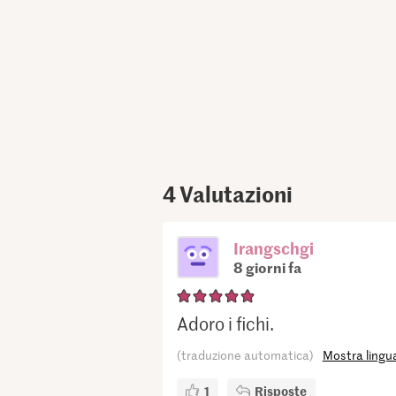
4
Valutazioni
Irangschgi
8 giorni fa
Adoro i fichi.
(traduzione automatica)
Mostra lingua
1
Risposte