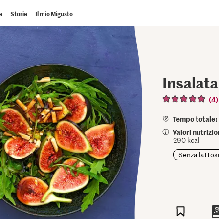
e
Storie
Il mio Migusto
Insalata 
(4)
Tempo totale:
Valori nutrizi
290 kcal
Senza lattos