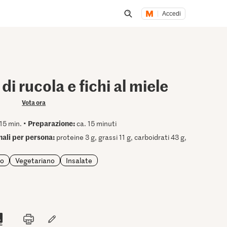
Accedi
Inizia una ricerca
di rucola e fichi al miele
Vota ora
Preparazione:
15 min. •
ca. 15 minuti
onali per persona:
proteine 3 g, grassi 11 g, carboidrati 43 g,
io
Vegetariano
Insalate