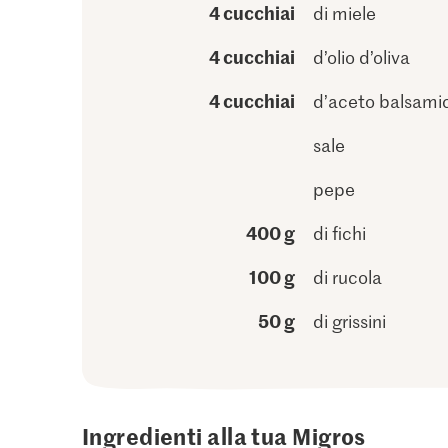
4 cucchiai
di miele
4 cucchiai
d’olio d’oliva
4 cucchiai
d’aceto balsami
sale
pepe
400 g
di fichi
100 g
di rucola
50 g
di grissini
Ingredienti alla tua Migros