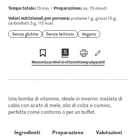
Tempo totale:
Preparazione:
15 min. •
ca. 15 minuti
Valori nutrizionali per persona:
proteine 1 g, grassi 10 g,
carboidrati 3 g, 110 kcal
Senza glutine
Senza lattosio
Vegano
Memorizzare
Nel ricettario
Stampa
Appunti
Una bomba di vitamine, ideale in inverno: insalata di
cabis con aceto di mele, olio di colza e cumino,
perfetta come contorno o per un buffet.
Ingredienti
Preparazione
Valutazioni