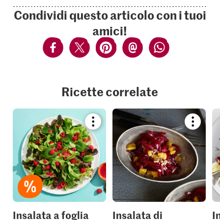
Condividi questo articolo con i tuoi
amici!
Ricette correlate
Bookmark
Bookmar
recipe
recipe
or
or
add
add
it
it
to
to
your
your
collections.
collection
Insalata a foglia
Insalata di
I