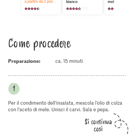
a partire da 2
pezzi,
Offerta valida solo dal 6.8 al 12.8.2026, fino a 
bianco
mele
77
740
413
Come procedere
Preparazione:
ca. 15 minuti
Per il condimento dell’insalata, mescola l’olio di colza
con l’aceto di mele. Unisci il carvi. Sala e pepa.
Si continua
così