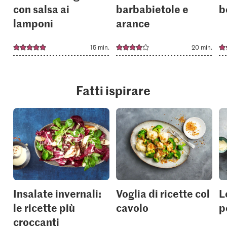
con salsa ai
barbabietole e
b
lamponi
arance
15 min.
20 min.
Fatti ispirare
Insalate invernali:
Voglia di ricette col
L
le ricette più
cavolo
p
croccanti