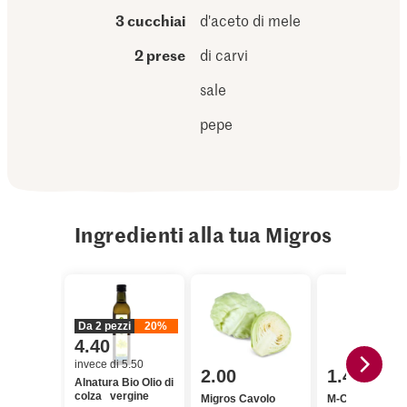
3 cucchiai
d'aceto di mele
2 prese
di carvi
sale
pepe
Ingredienti alla tua Migros
Da 2 pezzi
20%
4.40
invece di 5.50
2.00
1.40
Alnatura Bio Olio di
colza vergine
Migros Cavolo
M-Classic Acet