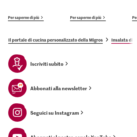
Per saperne di più
Per saperne di più
Pe
Il portale di cucina personalizzato della Migros
Insalata di c
Iscriviti subito
Abbonati alla newsletter
Seguici su Instagram
Abonnati al nostro canale YouTube