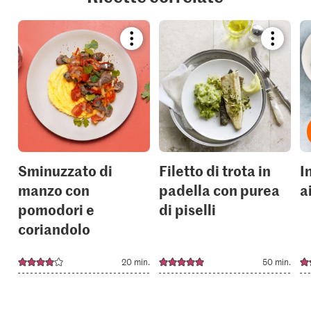
Bookmark
Bookmar
recipe
recipe
or
or
add
add
it
it
to
to
your
your
collections.
collection
Sminuzzato di
Filetto di trota in
I
manzo con
padella con purea
a
pomodori e
di piselli
coriandolo
20 min.
50 min.