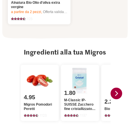
Alnatura Bio Olio d'oliva extra
vergine
a partire da 2
pezzi,
Offerta valida solo dal 6.8 al 12.8.2026, fino a esaurimento dello stock.
125
Ingredienti alla tua Migros
1.80
4.95
M-Classic IP-
2.20
Migros Pomodori
SUISSE Zucchero
Peretti
fine cristallizzato
Bio Timo
Cristal
1123
1137
94