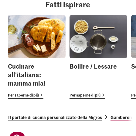
Fatti ispirare
Cucinare
Bollire / Lessare
S
all'italiana:
mamma mia!
Per saperne di più
Per saperne di più
Pe
Il portale di cucina personalizzato della Migros
Gamberoni 