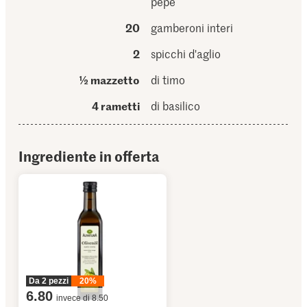
pepe
20
gamberoni interi
2
spicchi d'aglio
½ mazzetto
di timo
4 rametti
di basilico
Ingrediente in offerta
Da 2 pezzi
20%
6.80
invece di 8.50