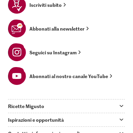
Iscriviti subito
Abbonati alla newsletter
Seguici su Instagram
Abonnati al nostro canale YouTube
Ricette Migusto
App Migusto
Ispirazioni e opportunità
Oggi cucino
Trucchi & astuzie