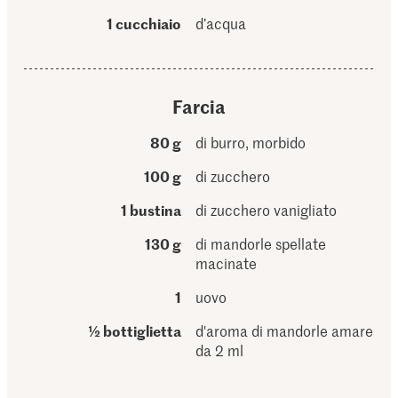
1 cucchiaio
d’acqua
Farcia
80 g
di burro, morbido
100 g
di zucchero
1 bustina
di zucchero vanigliato
130 g
di mandorle spellate
macinate
1
uovo
½ bottiglietta
d'aroma di mandorle amare
da 2 ml