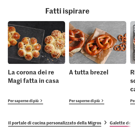
Fatti ispirare
La corona dei re
A tutta brezel
R
Magi fatta in casa
s
c
Per saperne di più
Per saperne di più
Pe
Il portale di cucina personalizzato della Migros
Galette des 