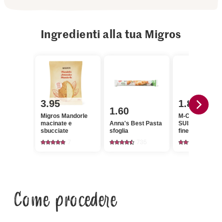
Ingredienti alla tua Migros
3.95
1.80
1.60
Migros Mandorle
M-Classic IP-
macinate e
Anna's Best Pasta
SUISSE Zucche
sbucciate
sfoglia
fine cristallizza
Cristal
7
735
1145
Come procedere