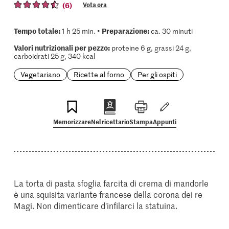
(6)
Vota ora
Tempo totale:
Preparazione:
1 h 25 min. •
ca. 30 minuti
Valori nutrizionali per pezzo:
proteine 6 g, grassi 24 g,
carboidrati 25 g, 340 kcal
Vegetariano
Ricette al forno
Per gli ospiti
Memorizzare
Nel ricettario
Stampa
Appunti
La torta di pasta sfoglia farcita di crema di mandorle
è una squisita variante francese della corona dei re
Magi. Non dimenticare d'infilarci la statuina.