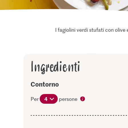
I fagiolini verdi stufati con ol
Ingredienti
Contorno
4
Per
persone