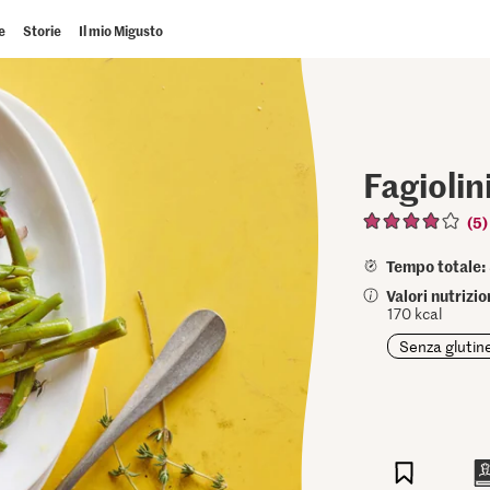
e
Storie
Il mio Migusto
Fagiolin
(5)
Tempo totale:
Valori nutrizi
170 kcal
Senza glutin