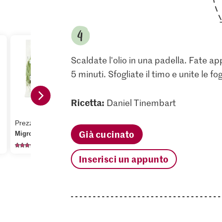
Scaldate l'olio in una padella. Fate appas
5 minuti. Sfogliate il timo e unite le f
Ricetta:
Daniel Tinembart
1.05
2.80
Prezzo del giorno
e
Jura Sel Sale iodato e
M-Classic 
Già cucinato
Migros Fagiolini
fluorato
Confezione 
1250
1241
13
Inserisci un appunto