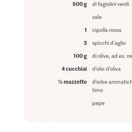
500 g
di fagiolini verdi
sale
1
cipolla rossa
3
spicchi d'aglio
100 g
di olive, ad es. n
4 cucchiai
d’olio d’oliva
½ mazzetto
d’erbe aromatich
timo
pepe