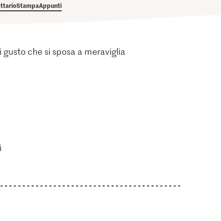
ettario
Stampa
Appunti
i gusto che si sposa a meraviglia
i