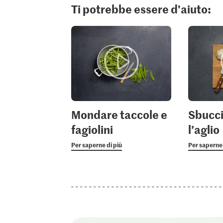
Ti potrebbe essere d'aiuto:
Mondare taccole e
Sbucci
fagiolini
l’aglio
Per saperne di più
Per saperne 