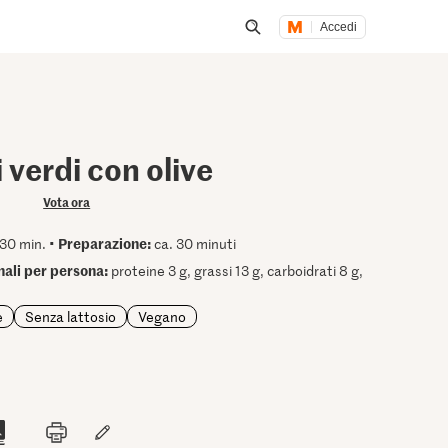
Accedi
Inizia una ricerca
i verdi con olive
Vota ora
Preparazione:
30 min. •
ca. 30 minuti
onali per persona:
proteine 3 g, grassi 13 g, carboidrati 8 g,
e
Senza lattosio
Vegano