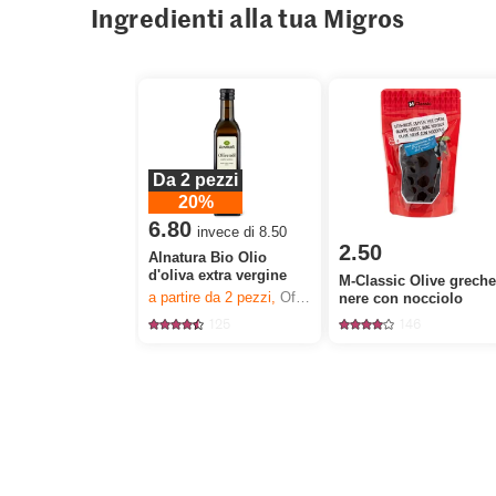
Ingredienti alla tua Migros
Da 2 pezzi
20%
6.80
invece di 8.50
2.50
Alnatura Bio Olio
d'oliva extra vergine
M-Classic Olive grech
a partire da 2
pezzi,
Offerta valida solo dal 6.8 al 12.8.2026, fino a esaurimento dello stock.
nere con nocciolo
125
146