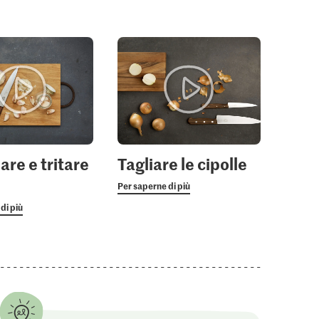
are e tritare
Tagliare le cipolle
Per saperne di più
di più