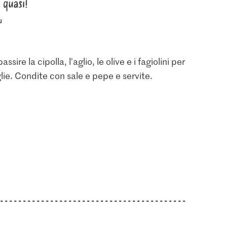
quasi!
sire la cipolla, l'aglio, le olive e i fagiolini per
oglie. Condite con sale e pepe e servite.
1.20
0.50
Pepe
di ricarica
Migros Cipolle rosse
Migros Aglio
7
1792
2483