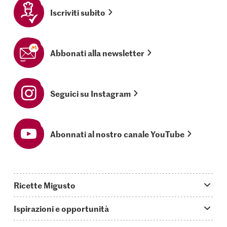
Iscriviti subito
Abbonati alla newsletter
Seguici su Instagram
Abonnati al nostro canale YouTube
Ricette Migusto
App Migusto
Ispirazioni e opportunità
Oggi cucino
Trucchi & astuzie