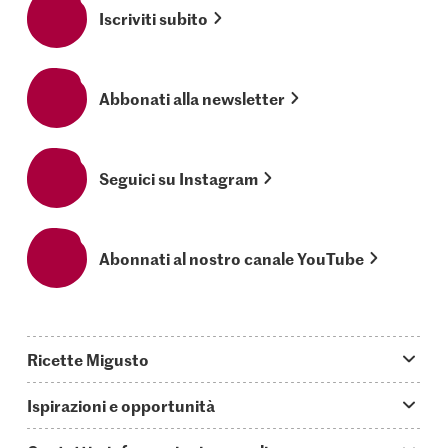
Iscriviti subito
Abbonati alla newsletter
Seguici su Instagram
Abonnati al nostro canale YouTube
Ricette Migusto
App Migusto
Ispirazioni e opportunità
Oggi cucino
Trucchi & astuzie