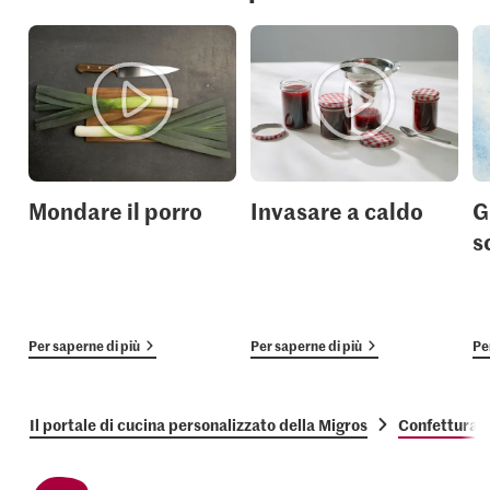
Mondare il porro
Invasare a caldo
G
s
Per saperne di più
Per saperne di più
Pe
Il portale di cucina personalizzato della Migros
Confettura d