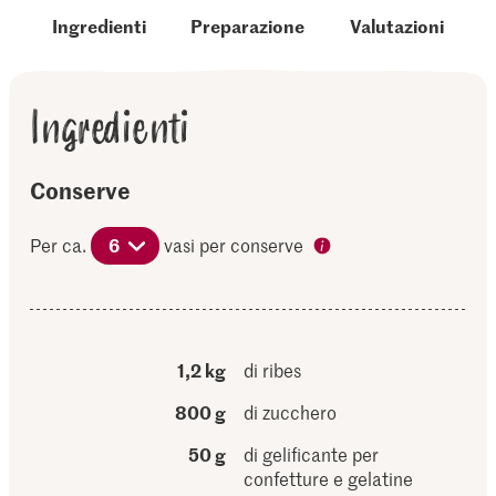
Ingredienti
Preparazione
Valutazioni
Ingredienti
Conserve
Per ca.
6
vasi per conserve
1,2 kg
di ribes
800 g
di zucchero
50 g
di gelificante per
confetture e gelatine