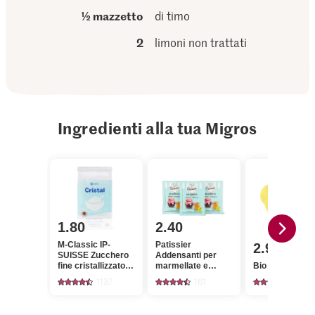
½ mazzetto
di timo
2
limoni non trattati
Ingredienti alla tua Migros
1.80
2.40
M-Classic IP-
Patissier
2.95
SUISSE Zucchero
Addensanti per
fine cristallizzato
marmellate e
Bio Limoni
Cristal
gelatine
1137
161
1348