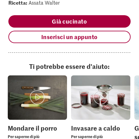
Ricetta:
Assata Walter
Già cucinato
Inserisci un appunto
Ti potrebbe essere d'aiuto:
Mondare il porro
Invasare a caldo
G
s
Per saperne di più
Per saperne di più