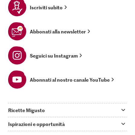
Iscriviti subito
Abbonati alla newsletter
Seguici su Instagram
Abonnati al nostro canale YouTube
Ricette Migusto
App Migusto
Ispirazioni e opportunità
Oggi cucino
Trucchi & astuzie