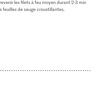
e revenir les filets à feu moyen durant 2-3 min
s feuilles de sauge croustillantes.
4.00
Prix du jour
long grain
Filet de truite
Knorr Cubes de
saumonée avec peau
bouillon de légumes
3
20
174