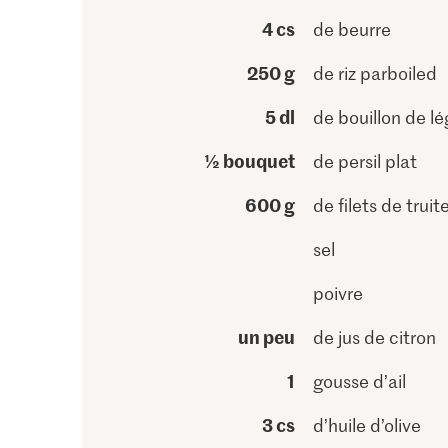
4 cs
de beurre
250 g
de riz parboiled
5 dl
de bouillon de l
½ bouquet
de persil plat
600 g
de filets de truit
sel
poivre
un peu
de jus de citron
1
gousse d’ail
3 cs
d’huile d’olive