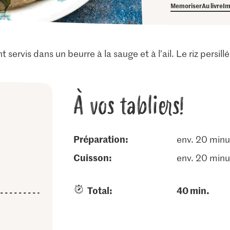
Memoriser
Au livre
Im
t servis dans un beurre à la sauge et à l’ail. Le riz persil
À vos tabliers!
Préparation:
env. 20 minu
cuisson:
env. 20 minu
Total:
40 min.