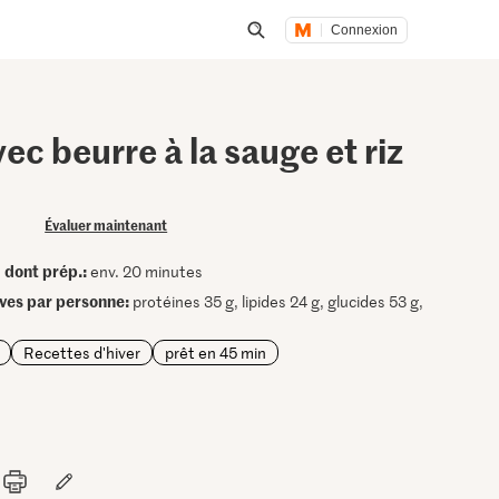
Connexion
Lancer une recherche
vec beurre à la sauge et riz
Évaluer maintenant
dont prép.:
•
env. 20 minutes
ives par personne:
protéines 35 g, lipides 24 g, glucides 53 g,
Recettes d'hiver
prêt en 45 min