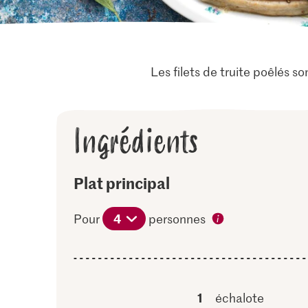
Les filets de truite poêlés son
Ingrédients
Plat principal
4
Pour
personnes
1
échalote