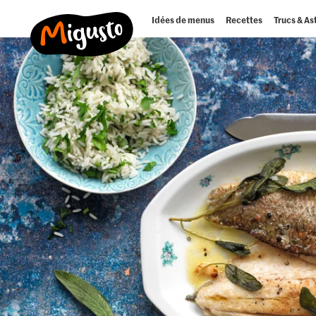
Idées de menus
Recettes
Trucs & As