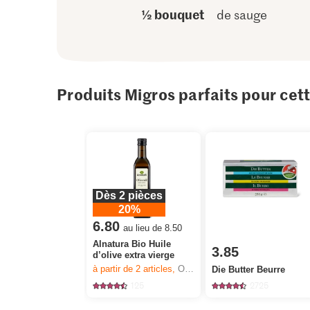
½ bouquet
de sauge
Produits Migros parfaits pour cet
Dès 2 pièces
20%
6.80
au lieu de 8.50
Alnatura Bio Huile
3.85
d’olive extra vierge
à partir de 2
articles,
Offre valable du 6.8 au 12.8.2026, jusqu’à épuisement du stock.
Die Butter Beurre
125
2725