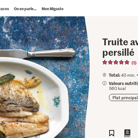
tuces
On en parle…
Mon Migusto
Truite a
persillé
(1)
Total:
40 min. 
Valeurs nutrit
560 kcal
Plat principal