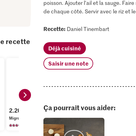
poisson. Ajouter l’ail et la sauge. Fair
de chaque côté. Servir avec le riz et le
Recette:
Daniel Tinembart
te recette
Déjà cuisiné
Saisir une note
1.35
Ça pourrait vous aider:
2.20
1.60
Migros Riz 
Migros Sauge
Bio Persil plat
étuvé
120
347
19