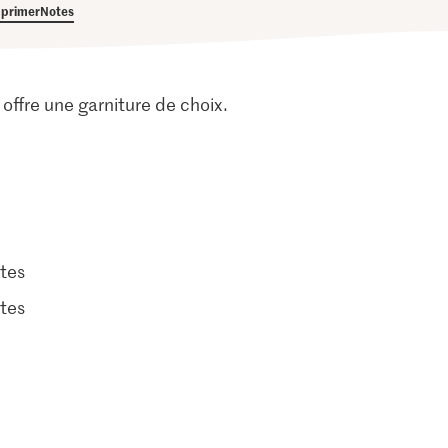
primer
Notes
lé offre une garniture de choix.
tes
tes