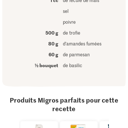
1 cc
de fécule de maïs
sel
poivre
500 g
de trofie
80 g
d’amandes fumées
60 g
de parmesan
½ bouquet
de basilic
Produits Migros parfaits pour cette
recette