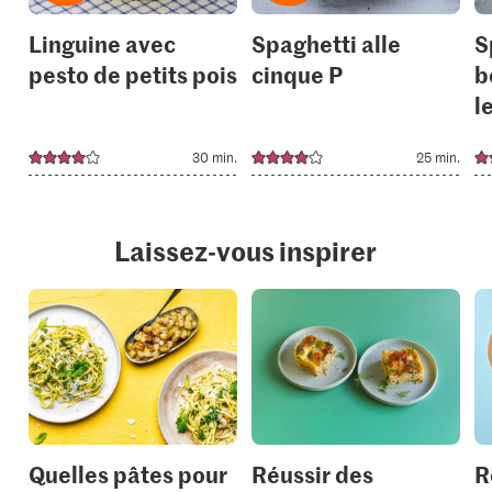
Linguine avec
Spaghetti alle
S
pesto de petits pois
cinque P
b
l
30 min.
25 min.
Laissez-vous inspirer
Quelles pâtes pour
Réussir des
R