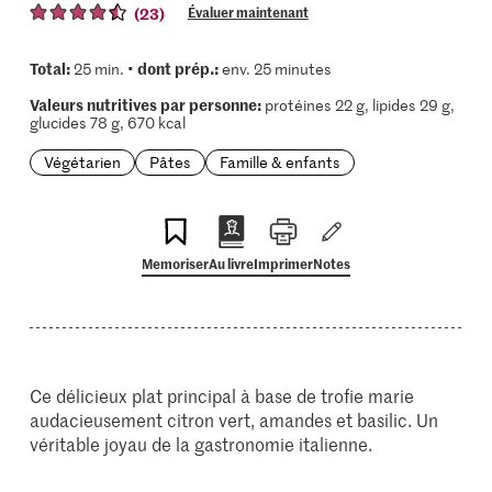
(23)
Évaluer maintenant
Total:
dont prép.:
25 min. •
env. 25 minutes
Valeurs nutritives par personne:
protéines 22 g, lipides 29 g,
glucides 78 g, 670 kcal
Végétarien
Pâtes
Famille & enfants
Memoriser
Au livre
Imprimer
Notes
Ce délicieux plat principal à base de trofie marie
audacieusement citron vert, amandes et basilic. Un
véritable joyau de la gastronomie italienne.