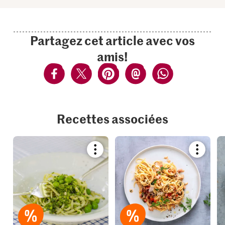
Partagez cet article avec vos
amis!
Recettes associées
Bookmark
Bookmar
recipe
recipe
or
or
add
add
it
it
to
to
your
your
collections.
collection