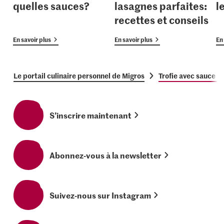
quelles sauces?
lasagnes parfaites:
l
recettes et conseils
En savoir plus
En savoir plus
En 
Le portail culinaire personnel de Migros
Trofie avec sauce au
S’inscrire maintenant
Abonnez-vous à la newsletter
Suivez-nous sur Instagram