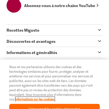
Abonnez-vous à notre chaîne YouTube
Recettes Migusto
App Migusto
Découvertes et avantages
Idées de menus
Trucs & astuces
Informations et généralités
Plats principaux
On en parle...
Questions concernant Migusto
Découvrir
Nous et nos partenaires utilisons des cookies et des
Simple & vite prêt
Tutoriels
Cuisiner avec Migusto
Supermarché
technologies similaires pour fournir, protéger, analyser et
améliorer nos services et pour personnaliser nos services et
Apéritif
FR
Glossaire des ingrédients
DE
IT
Service clientèle & contact
publicités, aussi sur les sites web de tiers. Les données
Migros Online
peuvent également être transférées vers des pays qui n'ont
Préparations au four
Login Migusto
peut-être pas un niveau de protection des données
Publicité
À propos de Migros
équivalent. Vous trouverez plus d'informations dans
Enfants & famille
nos
informations sur les cookies.
Magazine Migusto
Impressum
Magasins
© 2026 La Fédération des coopératives Migros
Uniquement les cookies nécessaires