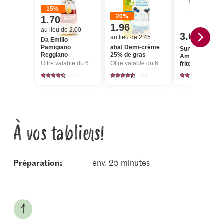
15%
20%
1.70
1.96
au lieu de 2.00
3.60
au lieu de 2.45
Da Emilio
Pamigiano
aha! Demi-crème
Sun Queen Apé
Reggiano
25% de gras
Amandes fumé
Offre valable du 6.8 au 12.8.2026, jusqu’à épuisement du stock.
Offre valable du 6.8 au 12.8.2026, jusqu’à épuisement du stock.
frites et salées
345
786
127
À vos tabliers!
Préparation:
env. 25 minutes