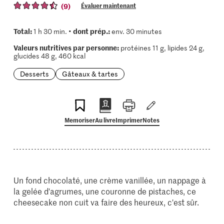
(9)
Évaluer maintenant
Total:
dont prép.:
1 h 30 min. •
env. 30 minutes
Valeurs nutritives par personne:
protéines 11 g, lipides 24 g,
glucides 48 g, 460 kcal
Desserts
Gâteaux & tartes
Memoriser
Au livre
Imprimer
Notes
Un fond chocolaté, une crème vanillée, un nappage à
la gelée d'agrumes, une couronne de pistaches, ce
cheesecake non cuit va faire des heureux, c'est sûr.