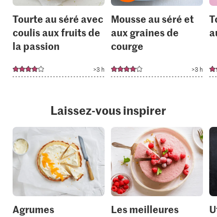
Tourte au séré avec
Mousse au séré et
T
coulis aux fruits de
aux graines de
a
la passion
courge
>3 h
>3 h
Laissez-vous inspirer
Agrumes
Les meilleures
U