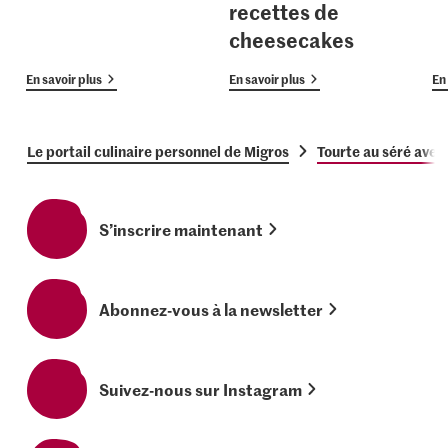
recettes de
cheesecakes
En savoir plus
En savoir plus
En 
Le portail culinaire personnel de Migros
Tourte au séré avec
S’inscrire maintenant
Abonnez-vous à la newsletter
Suivez-nous sur Instagram