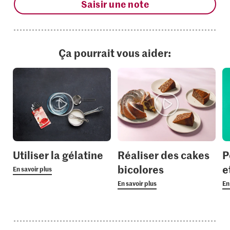
Saisir une note
Ça pourrait vous aider:
Utiliser la gélatine
Réaliser des cakes
P
bicolores
e
En savoir plus
En savoir plus
En