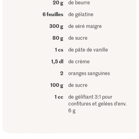
20 g
de beurre
6 feuilles
de gélatine
300 g
de séré maigre
80 g
de sucre
1 cs
de pâte de vanille
1,5 dl
de crème
2
oranges sanguines
100 g
de sucre
1 cc
de gélifiant 3:1 pour
confitures et gelées d'env.
6 g