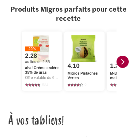
Produits Migros parfaits pour cette
recette
20%
2.28
au lieu de 2.85
4.10
1.25
aha! Crème entière
35% de gras
Migros Pistaches
M-Budget Séré
Offre valable du 6.8 au 12.8.2026, jusqu’à épuisement du stock.
Vertes
maigre
534
2
1956
À vos tabliers!