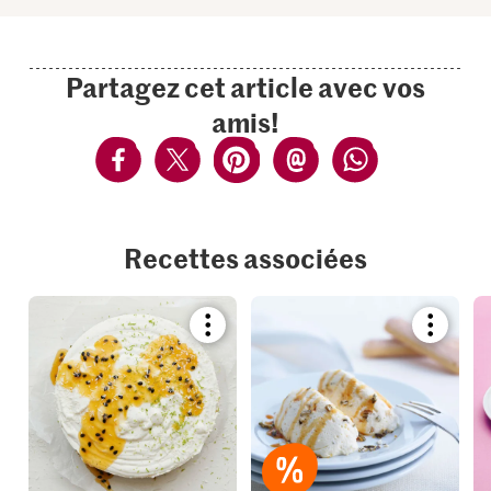
Partagez cet article avec vos
amis!
Recettes associées
Bookmark
Bookmar
recipe
recipe
or
or
add
add
it
it
to
to
your
your
collections.
collection