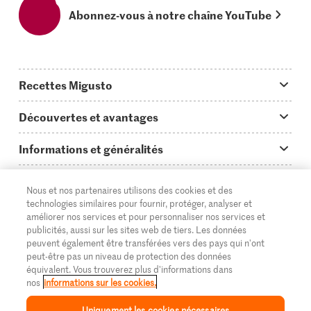
Abonnez-vous à notre chaîne YouTube
Recettes Migusto
App Migusto
Découvertes et avantages
Idées de menus
Trucs & astuces
Informations et généralités
Plats principaux
On en parle...
Questions concernant Migusto
Découvrir
Nous et nos partenaires utilisons des cookies et des
Simple & vite prêt
Tutoriels
Cuisiner avec Migusto
Supermarché
technologies similaires pour fournir, protéger, analyser et
améliorer nos services et pour personnaliser nos services et
Apéritif
FR
Glossaire des ingrédients
DE
IT
Service clientèle & contact
publicités, aussi sur les sites web de tiers. Les données
Migros Online
peuvent également être transférées vers des pays qui n'ont
Préparations au four
Login Migusto
peut-être pas un niveau de protection des données
Publicité
À propos de Migros
équivalent. Vous trouverez plus d'informations dans
Enfants & famille
nos
informations sur les cookies.
Magazine Migusto
Impressum
Magasins
© 2026 La Fédération des coopératives Migros
Uniquement les cookies nécessaires