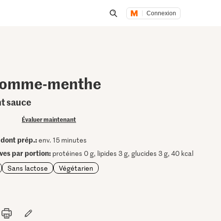
Connexion
Lancer une recherche
pomme-menthe
nt sauce
Évaluer maintenant
dont prép.:
•
env. 15 minutes
ives par portion:
protéines 0 g, lipides 3 g, glucides 3 g, 40 kcal
Sans lactose
Végétarien