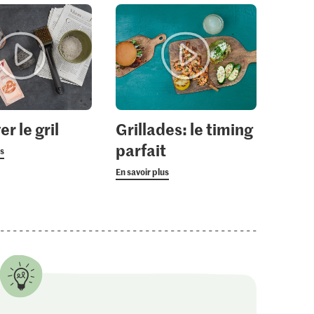
r le gril
Grillades: le timing
parfait
us
En savoir plus
3.00
1.05
inaigre de
M-Budget Miel de
Jura Sel Sel iodé et
nectar
fluoré
222
1236