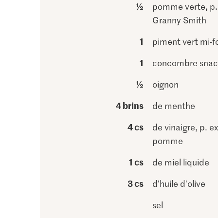
½
pomme verte, p.
Granny Smith
1
piment vert mi-f
1
concombre snac
½
oignon
4 brins
de menthe
4 cs
de vinaigre, p. e
pomme
1 cs
de miel liquide
3 cs
d'huile d'olive
sel