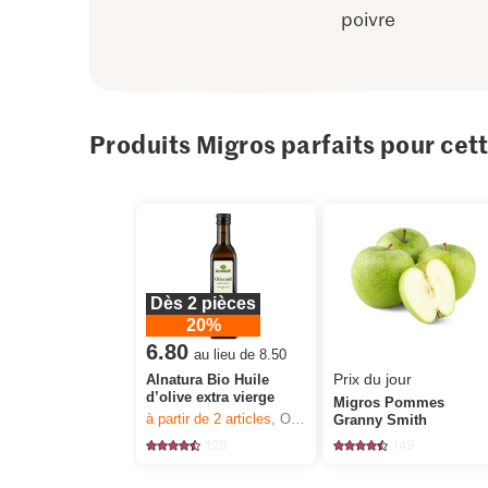
poivre
Produits Migros parfaits pour cet
Dès 2 pièces
20%
6.80
au lieu de 8.50
Prix du jour
Alnatura Bio Huile
d’olive extra vierge
Migros Pommes
à partir de 2
articles,
Offre valable du 6.8 au 12.8.2026, jusqu’à épuisement du stock.
Granny Smith
125
149