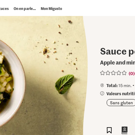
tuces
On en parle…
Mon Migusto
Sauce 
Apple and mi
(0)
Total:
15 min. 
Valeurs nutrit
Sans gluten