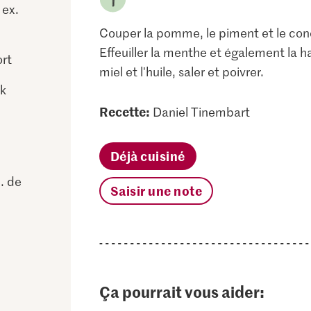
 ex.
Couper la pomme, le piment et le con
Effeuiller la menthe et également la ha
ort
miel et l'huile, saler et poivrer.
k
Recette:
Daniel Tinembart
Déjà cuisiné
x. de
Saisir une note
Ça pourrait vous aider: