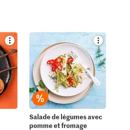
Bookmark
Bookmark
recipe
recipe
or
or
add
add
it
it
to
to
your
your
collections.
collections.
Salade de légumes avec
pomme et fromage