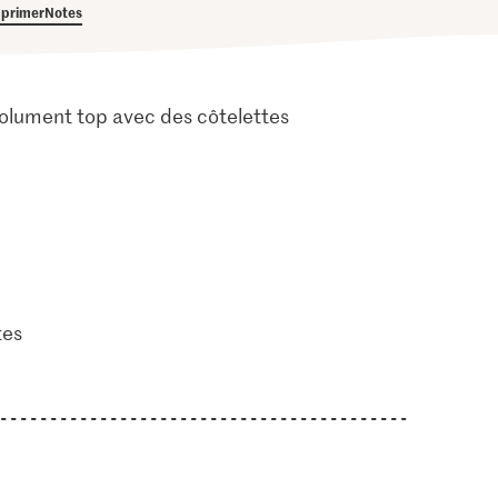
primer
Notes
olument top avec des côtelettes
tes