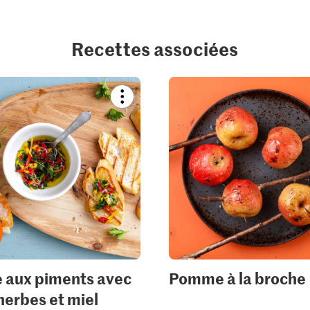
Recettes associées
Bookmark
recipe
or
add
it
to
your
collections.
 aux piments avec
Pomme à la broche
herbes et miel