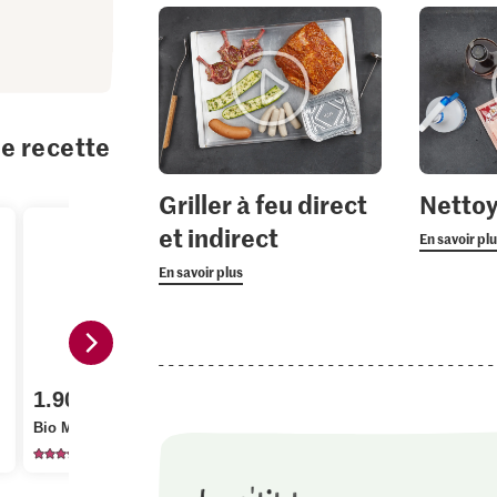
te recette
Griller à feu direct
Nettoye
et indirect
En savoir pl
En savoir plus
2.80
1.40
1.90
Migros Concombres
M-Classic V
Bio Menthe poivrée
snack
pomme
237
1298
411