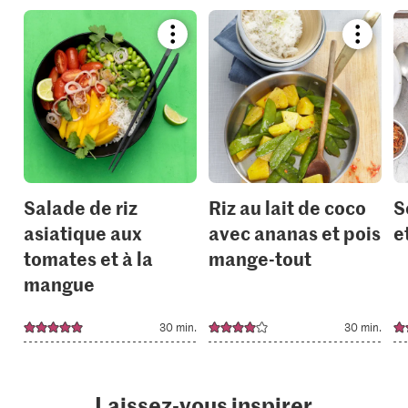
Bookmark
Bookmar
recipe
recipe
or
or
add
add
it
it
to
to
your
your
collections.
collection
Salade de riz
Riz au lait de coco
S
asiatique aux
avec ananas et pois
e
tomates et à la
mange-tout
mangue
30 min.
30 min.
Laissez-vous inspirer