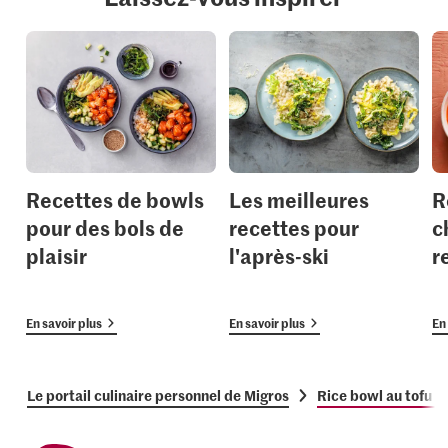
Recettes de bowls
Les meilleures
R
pour des bols de
recettes pour
c
plaisir
l'après-ski
r
En savoir plus
En savoir plus
En 
Le portail culinaire personnel de Migros
Rice bowl au tofu f