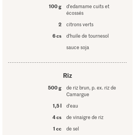
100 g
d'edamame cuits et
écossés
2
citrons verts
6 cs
d'huile de tournesol
sauce soja
Riz
500 g
de riz brun, p. ex. riz de
Camargue
1,5 l
d'eau
4 cs
de vinaigre de riz
1 cc
de sel