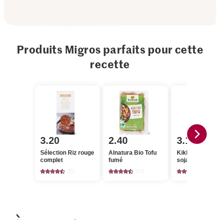
Produits Migros parfaits pour cette
recette
3.20
2.40
3.15
Sélection Riz rouge
Alnatura Bio Tofu
Kikkoman Sau
complet
fumé
soja
32
113
219