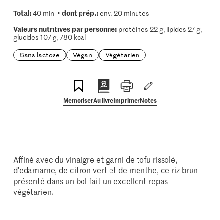
Total:
dont prép.:
40 min. •
env. 20 minutes
Valeurs nutritives par personne:
protéines 22 g, lipides 27 g,
glucides 107 g, 780 kcal
Sans lactose
Végan
Végétarien
Memoriser
Au livre
Imprimer
Notes
Affiné avec du vinaigre et garni de tofu rissolé,
d'edamame, de citron vert et de menthe, ce riz brun
présenté dans un bol fait un excellent repas
végétarien.