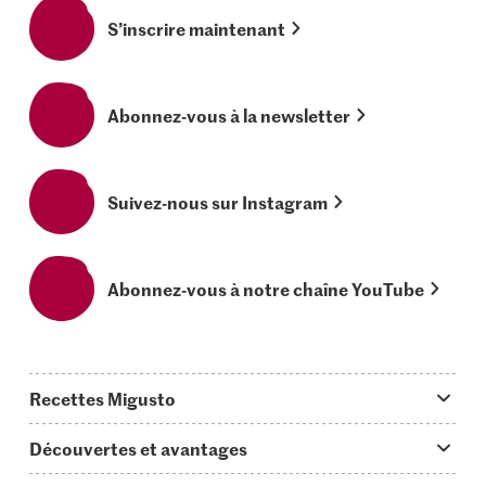
S’inscrire maintenant
Abonnez-vous à la newsletter
Suivez-nous sur Instagram
Abonnez-vous à notre chaîne YouTube
Recettes Migusto
App Migusto
Découvertes et avantages
Idées de menus
Trucs & astuces