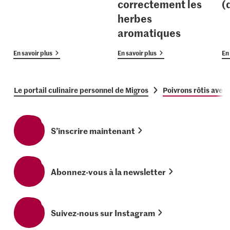
correctement les
(
herbes
aromatiques
En savoir plus
En savoir plus
En 
Le portail culinaire personnel de Migros
Poivrons rôtis avec
S’inscrire maintenant
Abonnez-vous à la newsletter
Suivez-nous sur Instagram