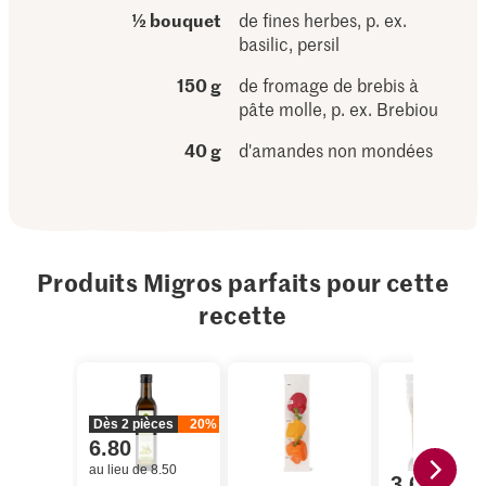
½ bouquet
de fines herbes, p. ex.
basilic, persil
150 g
de fromage de brebis à
pâte molle, p. ex. Brebiou
40 g
d'amandes non mondées
Produits Migros parfaits pour cette
recette
Dès 2 pièces
20%
6.80
au lieu de 8.50
3.65