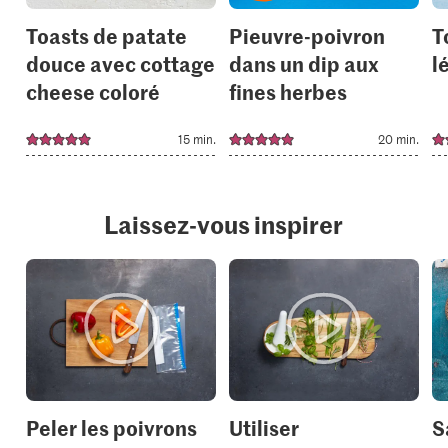
Toasts de patate
Pieuvre-poivron
T
douce avec cottage
dans un dip aux
l
cheese coloré
fines herbes
15 min.
20 min.
Laissez-vous inspirer
Peler les poivrons
Utiliser
S