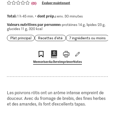
(0)
Évaluer maintenant
Total:
dont prép.:
1 h 45 min. •
env. 30 minutes
Valeurs nutritives par personne:
protéines 14 g, lipides 23 g,
glucides 11 g, 320 kcal
Plat principal
Recettes d'été
7 ingrédients ou moins
Memoriser
Au livre
Imprimer
Notes
Les poivrons rôtis ont un arôme intense empreint de
douceur. Avec du fromage de brebis, des fines herbes
et des amandes, ils font d’excellents tapas.