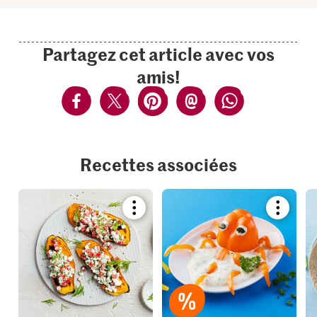
Partagez cet article avec vos
amis!
Recettes associées
Bookmark
Bookmar
recipe
recipe
or
or
add
add
it
it
to
to
your
your
collections.
collection