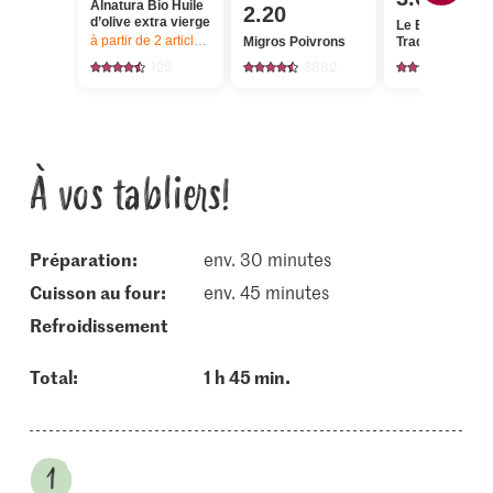
Alnatura Bio Huile
2.20
d’olive extra vierge
Le Brebiou
à partir de 2
articles,
Offre valable du 6.8 au 12.8.2026, jusqu’à épu
Migros Poivrons
Tradition
125
3882
34
À vos tabliers!
Préparation:
env. 30 minutes
cuisson au four:
env. 45 minutes
refroidissement
Total:
1 h 45 min.