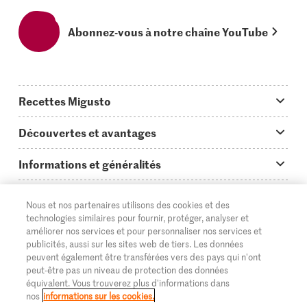
Abonnez-vous à notre chaîne YouTube
Recettes Migusto
App Migusto
Découvertes et avantages
Idées de menus
Trucs & astuces
Informations et généralités
Plats principaux
On en parle...
Questions concernant Migusto
Découvrir
Nous et nos partenaires utilisons des cookies et des
Simple & vite prêt
Tutoriels
Cuisiner avec Migusto
Supermarché
technologies similaires pour fournir, protéger, analyser et
améliorer nos services et pour personnaliser nos services et
Apéritif
FR
Glossaire des ingrédients
DE
IT
Service clientèle & contact
publicités, aussi sur les sites web de tiers. Les données
Migros Online
peuvent également être transférées vers des pays qui n'ont
Préparations au four
Login Migusto
peut-être pas un niveau de protection des données
Publicité
À propos de Migros
équivalent. Vous trouverez plus d'informations dans
Enfants & famille
nos
informations sur les cookies.
Magazine Migusto
Impressum
Magasins