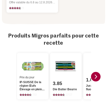
Offre valable du 6.8 au 12.8.2026, jusqu’à épuisement du stock.
5
Produits Migros parfaits pour cette
recette
Prix du jour
1.05
IP-SUISSE De la
3.85
région Œufs
Jura Sel Sel iod
Élevage en plein
Die Butter Beurre
fluoré
air
751
2727
1242