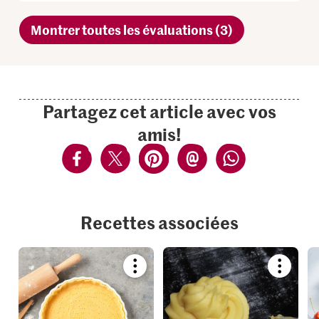
Montrer toutes les évaluations (3)
Partagez cet article avec vos
amis!
Recettes associées
Bookmark
Bookmar
recipe
recipe
or
or
add
add
it
it