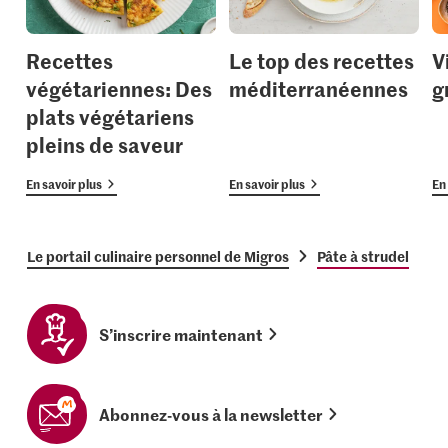
Recettes
Le top des recettes
V
végétariennes: Des
méditerranéennes
g
plats végétariens
pleins de saveur
En savoir plus
En savoir plus
En 
Le portail culinaire personnel de Migros
Pâte à strudel
S’inscrire maintenant
Abonnez-vous à la newsletter