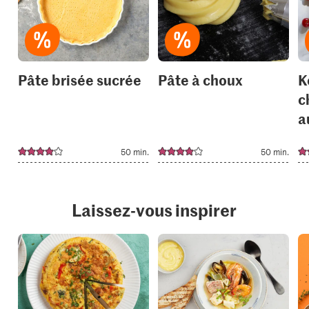
to
to
your
your
collections.
collection
Pâte brisée sucrée
Pâte à choux
K
c
a
50 min.
50 min.
Laissez-vous inspirer