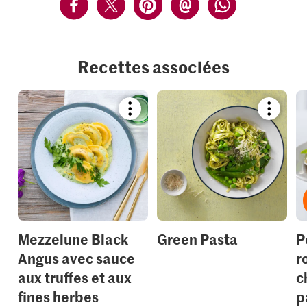
Recettes associées
Bookmark
Bookmar
recipe
recipe
or
or
add
add
it
it
to
to
your
your
collections.
collection
Mezzelune Black
Green Pasta
P
Angus avec sauce
r
aux truffes et aux
c
fines herbes
p