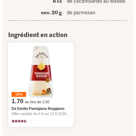
6 cs
de cacahouètes au wasabi
env. 20 g
de parmesan
Ingrédient en action
15%
1.70
au lieu de 2.00
Da Emilio Pamigiano Reggiano
Offre valable du 6.8 au 12.8.2026, jusqu’à épuisement du stock.
344