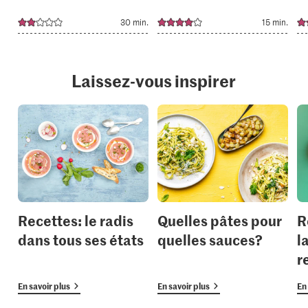
30 min.
15 min.
Laissez-vous inspirer
Recettes: le radis
Quelles pâtes pour
R
dans tous ses états
quelles sauces?
l
r
En savoir plus
En savoir plus
En 