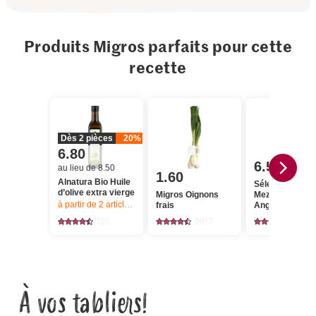
Produits Migros parfaits pour cette
recette
Dès 2 pièces
20%
6.80
6.50
au lieu de 8.50
1.60
Alnatura Bio Huile
Sélection
d’olive extra vierge
Migros Oignons
Mezzelune Bla
à partir de 2
articles,
Offre valable du 6.8 au 12.8.2026, jusqu’à épu
frais
Angus
125
2617
79
À vos tabliers!