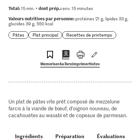
Total:
dont prép.:
15 min. •
env. 15 minutes
Valeurs nutritives par personne:
protéines 21 g, lipides 33 g,
glucides 39 g, 550 kcal
Pâtes
Plat principal
Recettes de printemps
Memoriser
Au livre
Imprimer
Notes
Un plat de pâtes vite prêt composé de mezzelune
farcis à la viande de bœuf, d'oignon nouveau, de
cacahouètes au wasabi et de copeaux de parmesan.
Ingrédients
Préparation
Évaluations