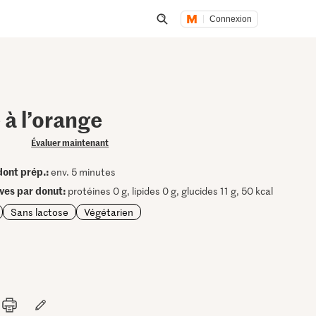
Connexion
Lancer une recherche
 à l’orange
Évaluer maintenant
dont prép.:
env. 5 minutes
ives par donut:
protéines 0 g, lipides 0 g, glucides 11 g, 50 kcal
Sans lactose
Végétarien