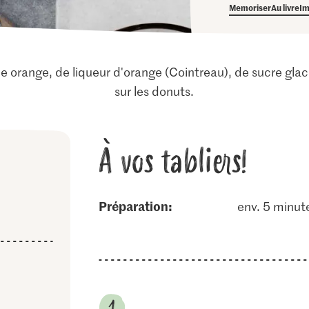
Memoriser
Au livre
Im
e orange, de liqueur d'orange (Cointreau), de sucre glace
sur les donuts.
À vos tabliers!
Préparation:
env. 5 minut