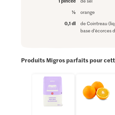
1 pincée
de sel
½
orange
0,1 dl
de Cointreau (li
base d’écorces d
Produits Migros parfaits pour cet