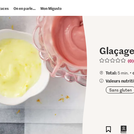
tuces
On en parle…
Mon Migusto
Glaçage
(0)
Total:
5 min. •
Valeurs nutrit
Sans gluten