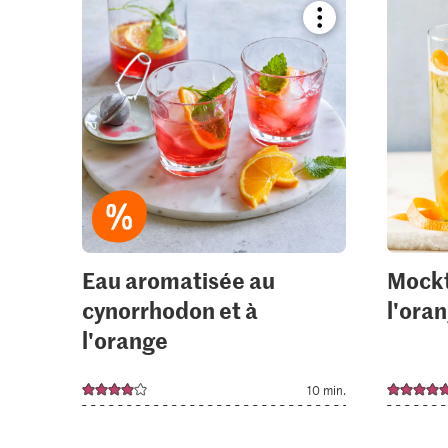
Bookmark
recipe
or
add
it
to
your
collections.
Eau aromatisée au
Mockt
cynorrhodon et à
l'ora
l'orange
10 min.