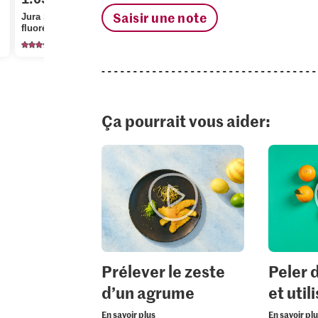
Saisir une note
Jura Sel Sel iodé et
fluoré
1241
Ça pourrait vous aider:
Prélever le zeste
Peler 
d’un agrume
et util
En savoir plus
En savoir pl