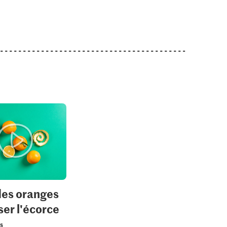
des oranges
iser l'écorce
us