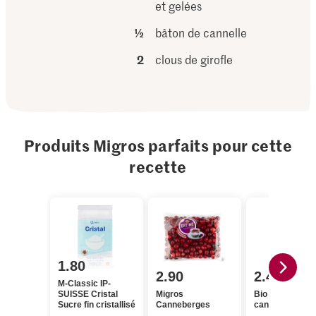
et gelées
½
bâton de cannelle
2
clous de girofle
Produits Migros parfaits pour cette
recette
1.80
2.90
2.40
M-Classic IP-
SUISSE Cristal
Migros
Bio Bâtons de
Sucre fin cristallisé
Canneberges
cannelle