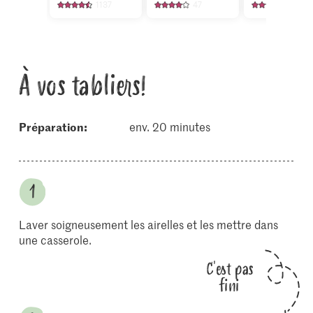
1137
47
136
À vos tabliers!
Préparation:
env. 20 minutes
Laver soigneusement les airelles et les mettre dans
une casserole.
C'est pas
fini