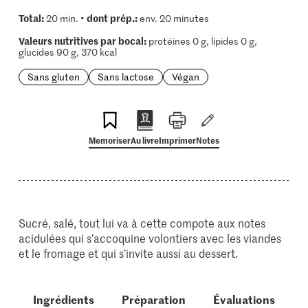
Total:
dont prép.:
20 min. •
env. 20 minutes
Valeurs nutritives par bocal:
protéines 0 g, lipides 0 g,
glucides 90 g, 370 kcal
Sans gluten
Sans lactose
Végan
Memoriser
Au livre
Imprimer
Notes
Sucré, salé, tout lui va à cette compote aux notes
acidulées qui s’accoquine volontiers avec les viandes
et le fromage et qui s’invite aussi au dessert.
Ingrédients
Préparation
Évaluations