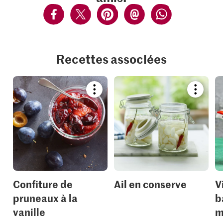
Recettes associées
Bookmark
Bookmar
recipe
recipe
or
or
add
add
it
it
to
to
your
your
collections.
collection
Confiture de
Ail en conserve
V
pruneaux à la
b
vanille
m