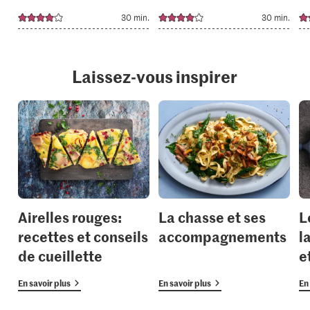
30 min.
30 min.
Laissez-vous inspirer
Airelles rouges:
La chasse et ses
L
recettes et conseils
accompagnements
l
de cueillette
e
En savoir plus
En savoir plus
En 