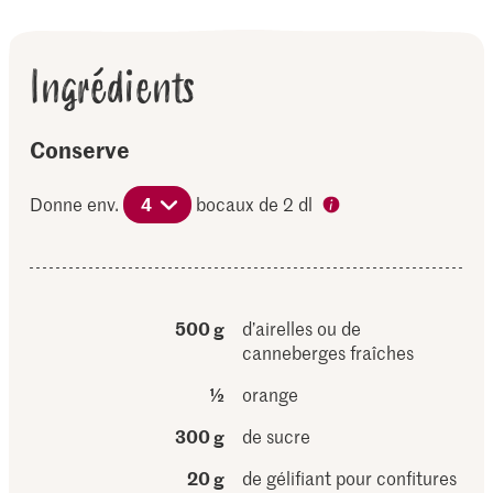
Ingrédients
Conserve
Donne env.
4
bocaux de 2 dl
500 g
d’airelles ou de
canneberges fraîches
½
orange
300 g
de sucre
20 g
de gélifiant pour confitures