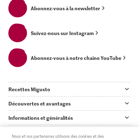
Abonnez-vous à la newsletter
Suivez-nous sur Instagram
Abonnez-vous à notre chaîne YouTube
Recettes Migusto
App Migusto
Découvertes et avantages
Idées de menus
Trucs & astuces
Informations et généralités
Plats principaux
On en parle...
Questions concernant Migusto
Découvrir
Nous et nos partenaires utilisons des cookies et des
Simple & vite prêt