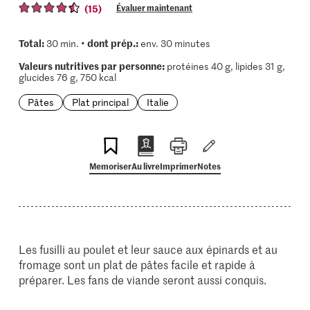
(15)
Évaluer maintenant
Total:
dont prép.:
30 min. •
env. 30 minutes
Valeurs nutritives par personne:
protéines 40 g, lipides 31 g,
glucides 76 g, 750 kcal
Pâtes
Plat principal
Italie
Memoriser
Au livre
Imprimer
Notes
Les fusilli au poulet et leur sauce aux épinards et au
fromage sont un plat de pâtes facile et rapide à
préparer. Les fans de viande seront aussi conquis.