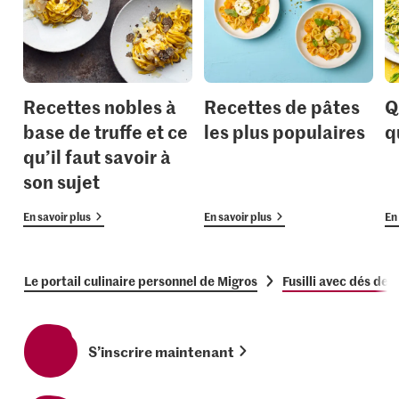
Recettes nobles à
Recettes de pâtes
Q
base de truffe et ce
les plus populaires
q
qu’il faut savoir à
son sujet
En savoir plus
En savoir plus
En 
Le portail culinaire personnel de Migros
Fusilli avec dés de
S’inscrire maintenant