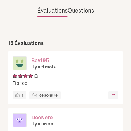
Évaluations
Questions
15
Évaluations
Sayf95
il y a 6 mois
Tip top
1
Répondre
DeeNero
il y a un an