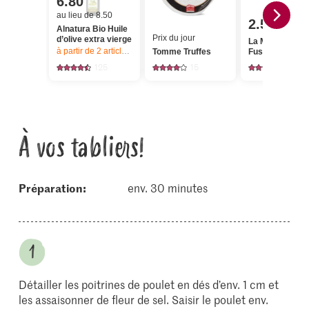
6.80
au lieu de 8.50
2.50
Alnatura Bio Huile
Prix du jour
d’olive extra vierge
La Molisana
à partir de 2
articles,
Offre valable du 6.8 au 12.8.2026, jusqu’à épu
Tomme Truffes
Fusillis
125
15
75
À vos tabliers!
Préparation:
env. 30 minutes
Détailler les poitrines de poulet en dés d’env. 1 cm et
les assaisonner de fleur de sel. Saisir le poulet env.