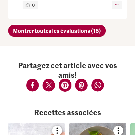
0
Montrer toutes les évaluations (15)
Partagez cet article avec vos
amis!
Recettes associées
Bookmark
Bookmar