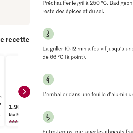
Préchauffer le gril à 250 °C. Badigeonn
reste des épices et du sel.
te recette
La griller 10-12 min à feu vif jusqu'à
de 66 °C (à point).
L'emballer dans une feuille d'aluminium
5
4.50
e
1.90
3.70
Oriental Cook Ras el
isement du stock.
Bio Menthe poivrée
Hanout
Migros File
238
8
10
Entre-temps, partager les abricots fra