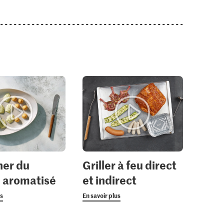
ner du
Griller à feu direct
 aromatisé
et indirect
us
En savoir plus