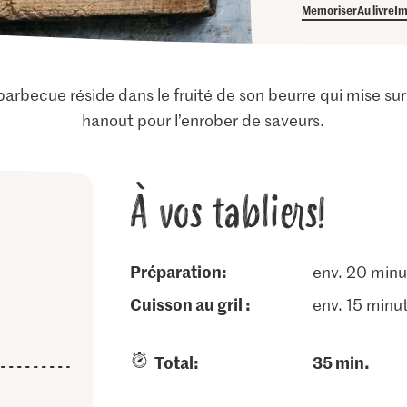
Memoriser
Au livre
Im
barbecue réside dans le fruité de son beurre qui mise sur l
hanout pour l’enrober de saveurs.
À vos tabliers!
Préparation:
env. 20 minu
cuisson au gril :
env. 15 minu
Total:
35 min.