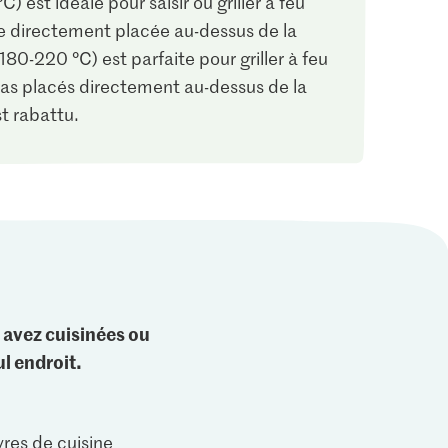
 est idéale pour saisir ou griller à feu
ille directement placée au-dessus de la
80-220 °C) est parfaite pour griller à feu
 pas placés directement au-dessus de la
st rabattu.
 avez cuisinées ou
l endroit.
vres de cuisine