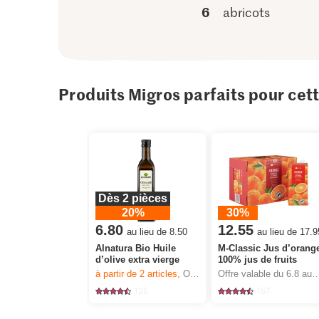
6
abricots
Produits Migros parfaits pour cet
Dès 2 pièces
20%
30%
6.80
12.55
au lieu de 8.50
au lieu de 17.9
Alnatura Bio Huile
M-Classic Jus d’orang
d’olive extra vierge
100% jus de fruits
à partir de 2
articles,
Offre valable du 6.8 au 12.8.2026, jusqu’à épuisement du stock.
Offre valable du 6.8 au 12.8.2026, jusqu’à épu
125
157