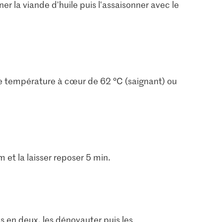
er la viande d'huile puis l'assaisonner avec le
 une température à cœur de 62 °C (saignant) ou
 et la laisser reposer 5 min.
4.10
Prix du jour
Sun Queen Abricots
t d’agneau
séchés
Migros Abricots
50
308
1504
is en deux, les dénoyauter puis les