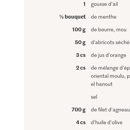
1
gousse d'ail
½ bouquet
de menthe
100 g
de beurre, mou
50 g
d’abricots séché
3 cs
de jus d'orange
2 cs
de mélange d'ép
oriental moulu, p
el hanout
sel
700 g
de filet d'agneau
4 cs
d'huile d'olive