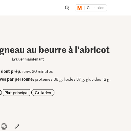
Connexion
Lancer une recherche
agneau au beurre à l'abricot
Évaluer maintenant
dont prép.:
•
env. 20 minutes
ives par personne:
protéines 38 g, lipides 37 g, glucides 12 g,
Plat principal
Grillades