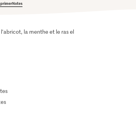
primer
Notes
’abricot, la menthe et le ras el
tes
tes