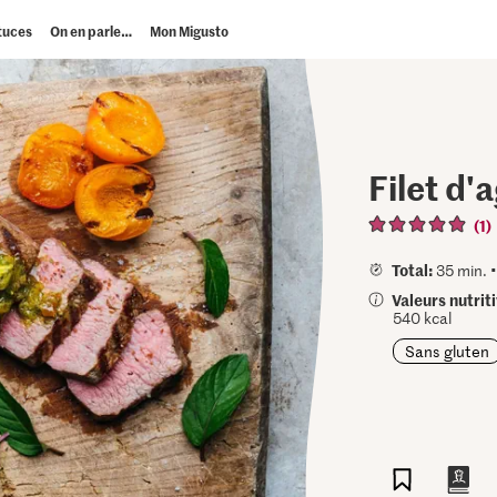
tuces
On en parle…
Mon Migusto
Filet d'
(1)
Total:
35 min. 
Valeurs nutrit
540 kcal
Sans gluten