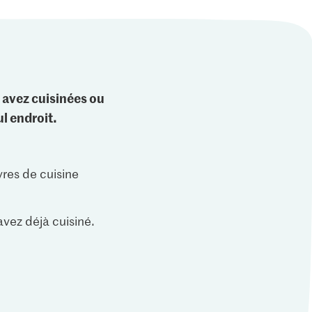
 avez cuisinées ou
l endroit.
vres de cuisine
vez déjà cuisiné.