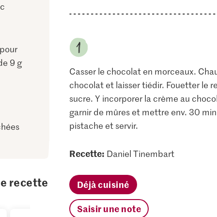
nc
 pour
de 9 g
Casser le chocolat en morceaux. Chauffe
chocolat et laisser tiédir. Fouetter le 
sucre. Y incorporer la crème au chocol
garnir de mûres et mettre env. 30 min
pistache et servir.
chées
Recette:
Daniel Tinembart
te recette
Déjà cuisiné
Saisir une note