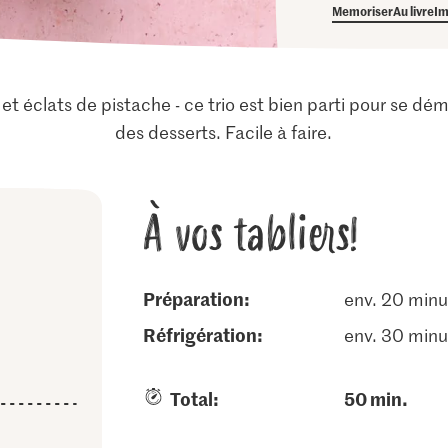
Memoriser
Au livre
Im
t éclats de pistache - ce trio est bien parti pour se d
des desserts. Facile à faire.
À vos tabliers!
Préparation:
env. 20 minu
réfrigération:
env. 30 minu
Total:
50 min.