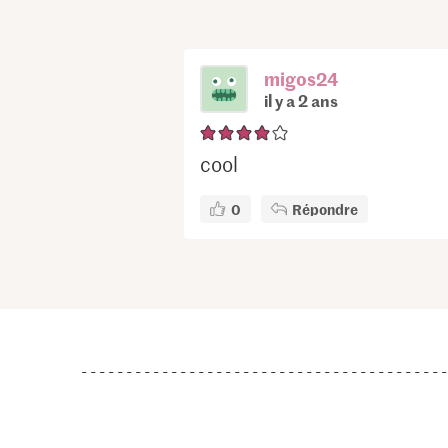
migos24
il y a 2 ans
cool
0
Répondre