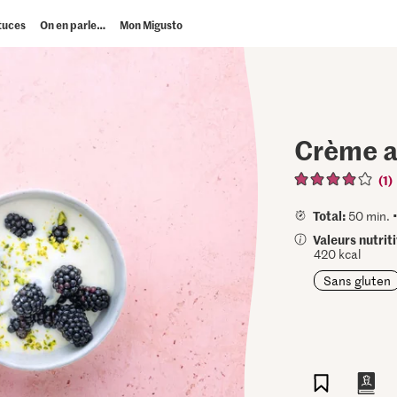
tuces
On en parle…
Mon Migusto
Crème a
(1)
Total:
50 min. 
Valeurs nutrit
420 kcal
Sans gluten