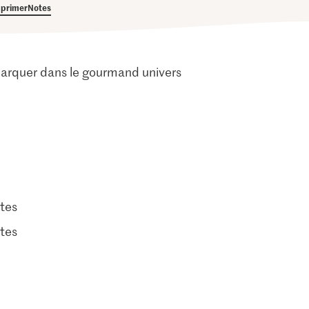
primer
Notes
émarquer dans le gourmand univers
tes
tes