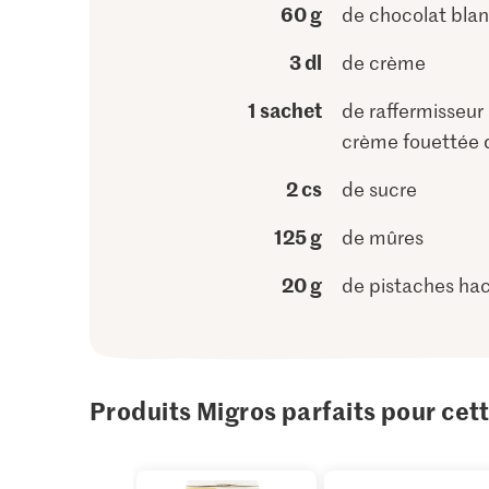
60 g
de chocolat bla
3 dl
de crème
1 sachet
de raffermisseur
crème fouettée 
2 cs
de sucre
125 g
de mûres
20 g
de pistaches ha
Produits Migros parfaits pour cet