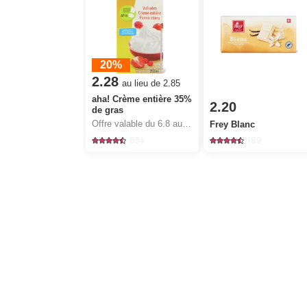
20%
2.28
au lieu de 2.85
aha! Crème entière 35%
2.20
de gras
Offre valable du 6.8 au 12.8.2026, jusqu’à épuisement du stock.
Frey Blanc
534
189