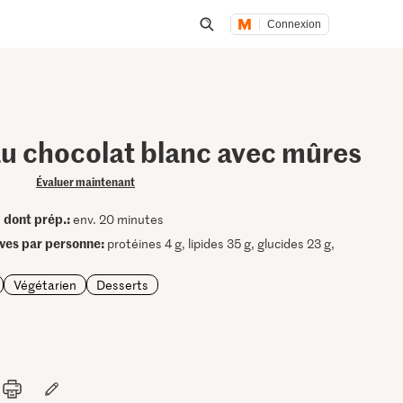
Connexion
Lancer une recherche
u chocolat blanc avec mûres
Évaluer maintenant
dont prép.:
•
env. 20 minutes
ives par personne:
protéines 4 g, lipides 35 g, glucides 23 g,
Végétarien
Desserts