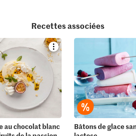
Recettes associées
Bookmark
recipe
or
add
it
to
your
collections.
 au chocolat blanc
Bâtons de glace sa
ruits de la passion
lactose