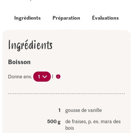
Ingrédients
Préparation
Évaluations
Ingrédients
Boisson
Donne env.
1
l
1
gousse de vanille
500 g
de fraises, p. ex. mara des
bois