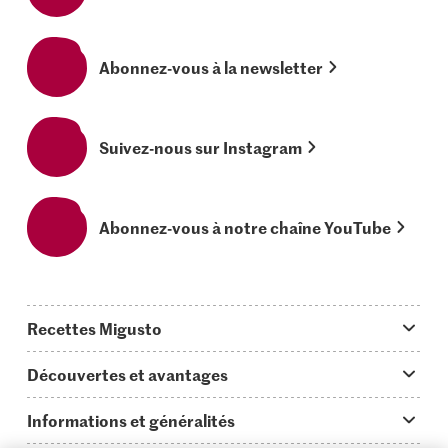
Abonnez-vous à la newsletter
Suivez-nous sur Instagram
Abonnez-vous à notre chaîne YouTube
Recettes Migusto
App Migusto
Découvertes et avantages
Idées de menus
Trucs & astuces
Informations et généralités
Plats principaux