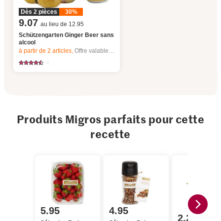
Dès 2 pièces
30%
9.07
au lieu de 12.95
Schützengarten Ginger Beer sans
alcool
à partir de 2
articles,
Offre valable du 6.8 au 12.8.2026, jusqu’à épuisement du stock.
4
Produits Migros parfaits pour cette
recette
5.95
4.95
2.20