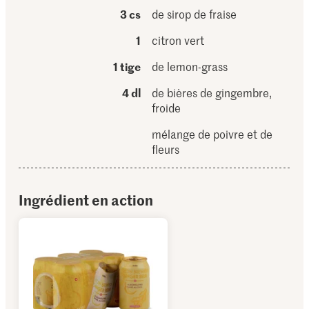
3 cs
de sirop de fraise
1
citron vert
1 tige
de lemon-grass
4 dl
de bières de gingembre,
froide
mélange de poivre et de
fleurs
Ingrédient en action