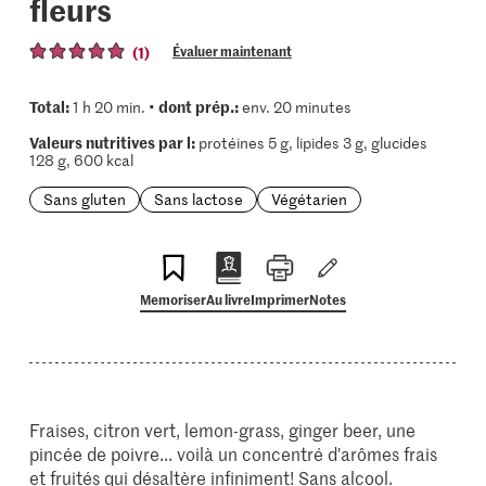
fleurs
(1)
Évaluer maintenant
Total:
dont prép.:
1 h 20 min. •
env. 20 minutes
Valeurs nutritives par l:
protéines 5 g, lipides 3 g, glucides
128 g, 600 kcal
Sans gluten
Sans lactose
Végétarien
Memoriser
Au livre
Imprimer
Notes
Fraises, citron vert, lemon-grass, ginger beer, une
pincée de poivre... voilà un concentré d'arômes frais
et fruités qui désaltère infiniment! Sans alcool.