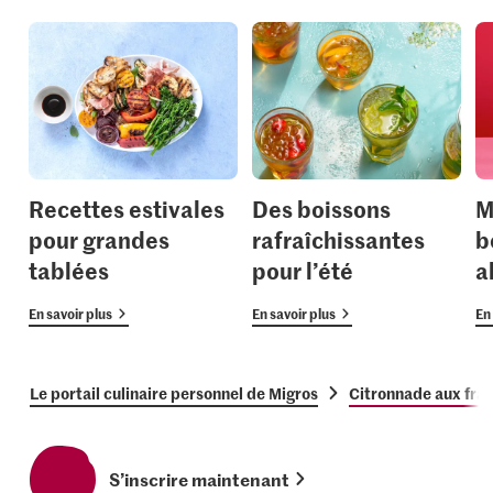
Recettes estivales
Des boissons
M
pour grandes
rafraîchissantes
b
tablées
pour l’été
a
En savoir plus
En savoir plus
En 
Le portail culinaire personnel de Migros
Citronnade aux frai
S’inscrire maintenant