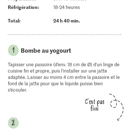
réfrigération:
18-24 heures
Total:
24 h 40 min.
Bombe au yogourt
Tapisser une passoire (d’env. 18 cm de Ø) d’un linge de
cuisine fin et propre, puis l’installer sur une jatte
adaptée. Laisser au moins 4 cm entre la passoire et le
fond de la jatte pour que le liquide puisse bien
s’écouler.
C'est pas
fini