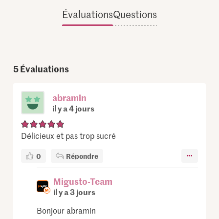
Évaluations
Questions
5
Évaluations
abramin
il y a 4 jours
Délicieux et pas trop sucré
0
Répondre
Migusto-Team
il y a 3 jours
Bonjour abramin