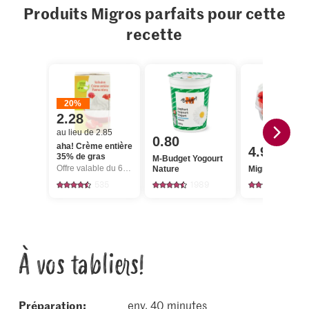
Produits Migros parfaits pour cette
recette
20%
2.28
au lieu de 2.85
0.80
aha! Crème entière
4.95
35% de gras
M-Budget Yogourt
Offre valable du 6.8 au 12.8.2026, jusqu’à épuisement du stock.
Nature
Migros Fraises
535
1989
3324
À vos tabliers!
Préparation:
env. 40 minutes