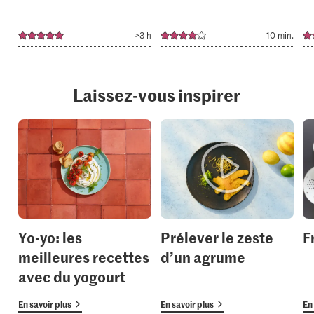
>3 h
10 min.
Laissez-vous inspirer
Yo-yo: les
Prélever le zeste
F
meilleures recettes
d’un agrume
avec du yogourt
En savoir plus
En savoir plus
En 