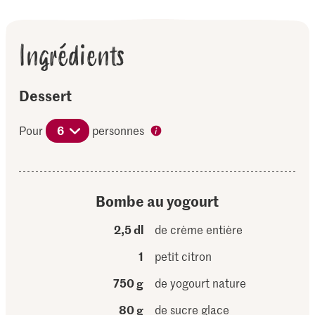
Ingrédients
Dessert
Pour
6
personnes
Bombe au yogourt
2,5 dl
de crème entière
1
petit citron
750 g
de yogourt nature
80 g
de sucre glace