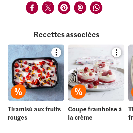
Recettes associées
Bookmark
Bookmar
recipe
recipe
or
or
add
add
it
it
to
to
your
your
collections.
collection
Tiramisù aux fruits
Coupe framboise à
T
rouges
la crème
f