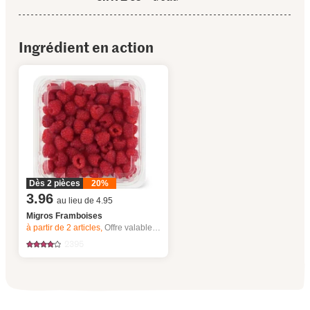
Ingrédient en action
Dès 2 pièces
20%
3.96
au lieu de 4.95
Migros Framboises
à partir de 2
articles,
Offre valable du 6.8 au 12.8.2026, jusqu’à épuisement du stock.
2395