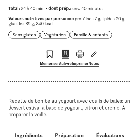
Total:
dont prép.:
24 h 40 min. •
env. 40 minutes
Valeurs nutritives par personne:
protéines 7 g, lipides 20 g,
glucides 32 g, 340 kcal
Sans gluten
Végétarien
Famille & enfants
Memoriser
Au livre
Imprimer
Notes
Recette de bombe au yogourt avec coulis de baies: un
dessert estival à base de yogourt, citron et crème. À
préparer la veille.
Ingrédients
Préparation
Évaluations