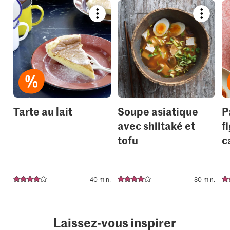
Bookmark
Bookmar
recipe
recipe
or
or
add
add
it
it
to
to
your
your
collections.
collection
Tarte au lait
Soupe asiatique
P
avec shiitaké et
f
tofu
c
40 min.
30 min.
Laissez-vous inspirer