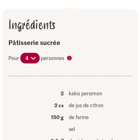
Ingrédients
Pâtisserie sucrée
Pour
4
personnes
2
kakis persimon
2 cs
de jus de citron
150 g
de farine
sel