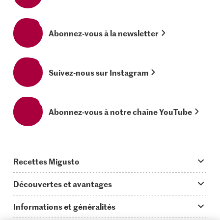
Abonnez-vous à la newsletter
Suivez-nous sur Instagram
Abonnez-vous à notre chaîne YouTube
Recettes Migusto
App Migusto
Découvertes et avantages
Idées de menus
Trucs & astuces
Informations et généralités
Plats principaux