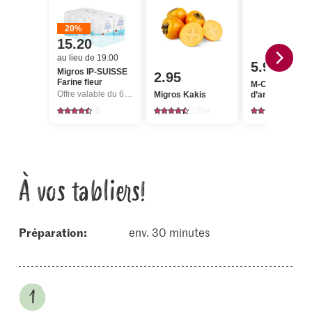
20%
15.20
au lieu de 19.00
5.95
Migros IP-SUISSE
2.95
Farine fleur
M-Classic Huil
Offre valable du 6.8 au 12.8.2026, jusqu’à épuisement du stock.
Migros Kakis
d’arachide
5
1394
170
À vos tabliers!
Préparation:
env. 30 minutes