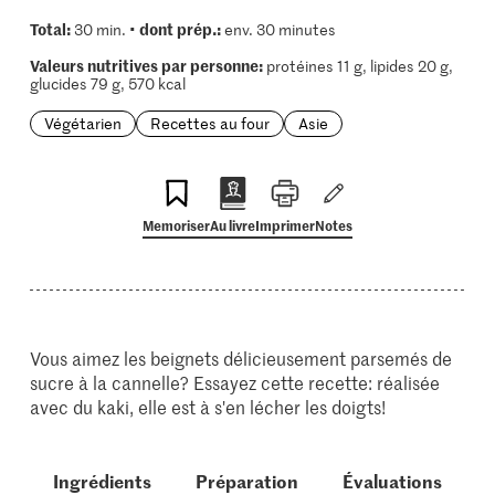
Total:
dont prép.:
30 min. •
env. 30 minutes
Valeurs nutritives par personne:
protéines 11 g, lipides 20 g,
glucides 79 g, 570 kcal
Végétarien
Recettes au four
Asie
Memoriser
Au livre
Imprimer
Notes
Vous aimez les beignets délicieusement parsemés de
sucre à la cannelle? Essayez cette recette: réalisée
avec du kaki, elle est à s'en lécher les doigts!
Ingrédients
Préparation
Évaluations