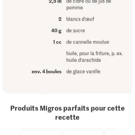
2,5 dl
de cidre ou de jus de
pomme
2
blancs d'œuf
40 g
de sucre
1 cc
de cannelle moulue
huile, pour la friture, p. ex.
huile d'arachide
env. 4 boules
de glace vanille
Produits Migros parfaits pour cette
recette