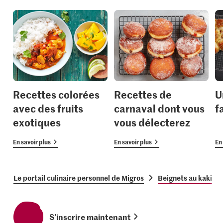
Recettes colorées
Recettes de
U
avec des fruits
carnaval dont vous
f
exotiques
vous délecterez
En savoir plus
En savoir plus
En 
Le portail culinaire personnel de Migros
Beignets au kaki
S’inscrire maintenant