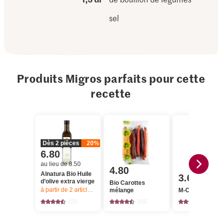
sel
Produits Migros parfaits pour cette
recette
Dès 2 pièces
20%
6.80
au lieu de 8.50
4.80
Alnatura Bio Huile
3.60
d’olive extra vierge
Bio Carottes
à partir de 2
articles,
Offre valable du 6.8 au 12.8.2026, jusqu’à épu
mélange
M-Classic Cum
125
398
71