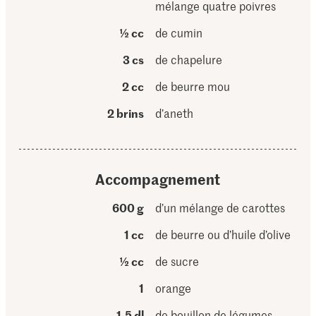
mélange quatre poivres
½ cc
de cumin
3 cs
de chapelure
2 cc
de beurre mou
2 brins
d’aneth
Accompagnement
600 g
d’un mélange de carottes
1 cc
de beurre ou d’huile d’olive
½ cc
de sucre
1
orange
1,5 dl
de bouillon de légumes