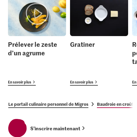
Prélever le zeste
Gratiner
R
d’un agrume
p
t
En savoir plus
En savoir plus
En 
Le portail culinaire personnel de Migros
Baudroie en croûte
S’inscrire maintenant