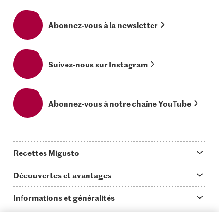
Abonnez-vous à la newsletter
Suivez-nous sur Instagram
Abonnez-vous à notre chaîne YouTube
Recettes Migusto
App Migusto
Découvertes et avantages
Idées de menus
Trucs & astuces
Informations et généralités
Plats principaux
On en parle...
Questions concernant Migusto