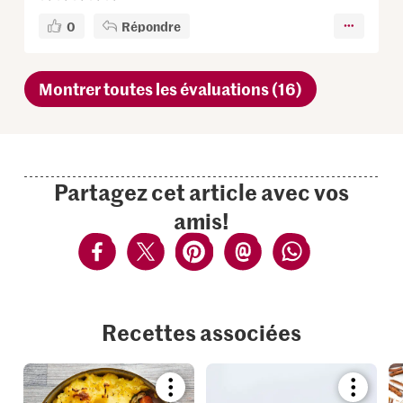
0
Répondre
Montrer toutes les évaluations (16)
Partagez cet article avec vos
amis!
Recettes associées
Bookmark
Bookmar