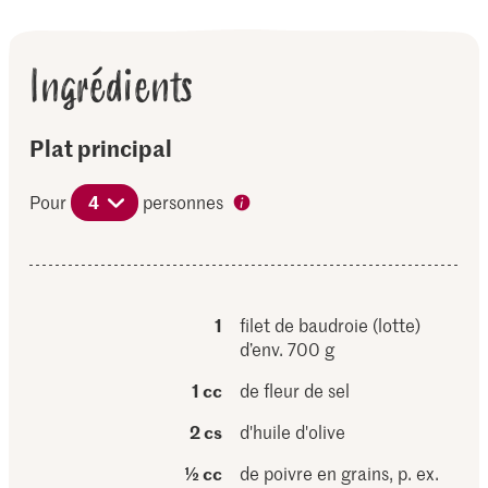
Ingrédients
Plat principal
Pour
4
personnes
1
filet de baudroie (lotte)
d’env. 700 g
1 cc
de fleur de sel
2 cs
d'huile d'olive
½ cc
de poivre en grains, p. ex.