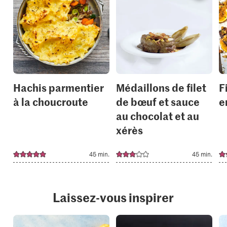
recipe
recipe
or
or
add
add
it
it
to
to
your
your
collections.
collection
Hachis parmentier
Médaillons de filet
F
à la choucroute
de bœuf et sauce
e
au chocolat et au
xérès
45 min.
45 min.
Laissez-vous inspirer