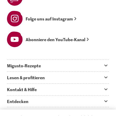
Folge uns auf Instagram
Abonniere den YouTube-Kanal
Migusto-Rezepte
Migusto App
Lesen & profitieren
Was koche ich heute?
Tipps & Tricks
Kontakt & Hilfe
Hauptgerichte
Storys
Fragen zu Migusto
Entdecken
Schnelle & einfache Rezepte
How to-Videos
Infos zum Kochen mit Migusto
Supermarkt