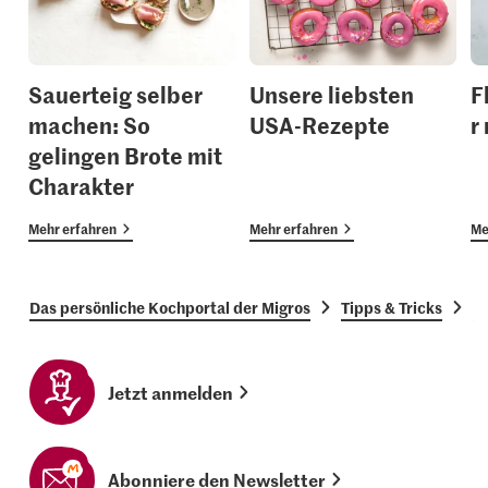
Sauerteig selber
Unsere liebsten
F
machen: So
USA-Rezepte
r
gelingen Brote mit
Charakter
Mehr erfahren
Mehr erfahren
Me
Das persönliche Kochportal der Migros
Tipps & Tricks
G
Jetzt anmelden
Abonniere den Newsletter