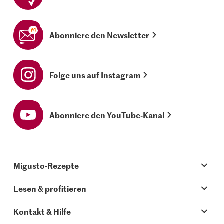
Abonniere den Newsletter
Folge uns auf Instagram
Abonniere den YouTube-Kanal
Migusto-Rezepte
Migusto App
Lesen & profitieren
Was koche ich heute?
Tipps & Tricks
Kontakt & Hilfe