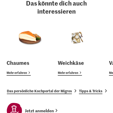
Das könnte dich auch
interessieren
Chaumes
Weichkäse
V
Mehr erfahren
Mehr erfahren
Me
Das persönliche Kochportal der Migros
Tipps & Tricks
G
Jetzt anmelden