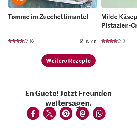
Tomme im Zucchettimantel
Milde Käsep
Pistazien-C
18
3
15 Min.
Weitere Rezepte
En Guete! Jetzt Freunden
weitersagen.