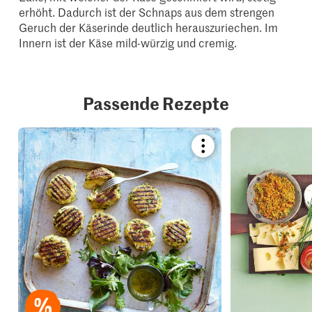
erhöht. Dadurch ist der Schnaps aus dem strengen
Geruch der Käserinde deutlich herauszuriechen. Im
Innern ist der Käse mild-würzig und cremig.
Passende Rezepte
Bookmark
recipe
or
add
it
to
your
collections.