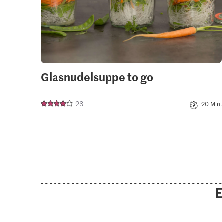
Glasnudelsuppe to go
23
20 Min.
E