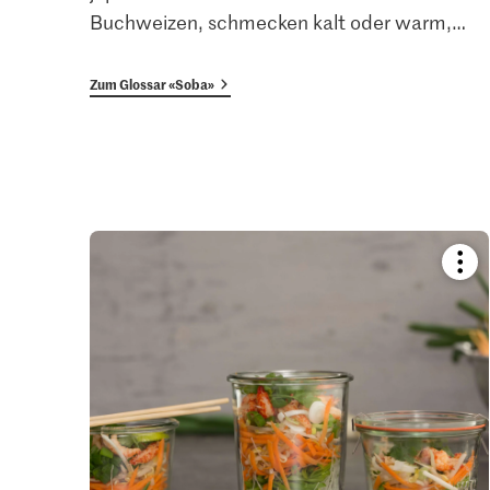
Buchweizen, schmecken kalt oder warm,
…
Zum Glossar «Soba»
Boo
reci
or
add
it
to
your
colle