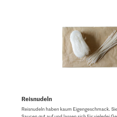
Reisnudeln
Reisnudeln haben kaum Eigengeschmack. S
Saucen gut auf und lassen sich für vielerlei 