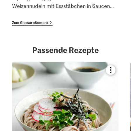
Weizennudeln mit Essstäbchen in Saucen
…
Zum Glossar «Somen»
Passende Rezepte
kmark
Bookmark
pe
recipe
or
add
it
to
your
ctions.
collections.