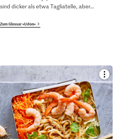
sind dicker als etwa Tagliatelle, aber
…
Zum Glossar «Udon»
Bookmark
recipe
or
add
it
to
your
collections.