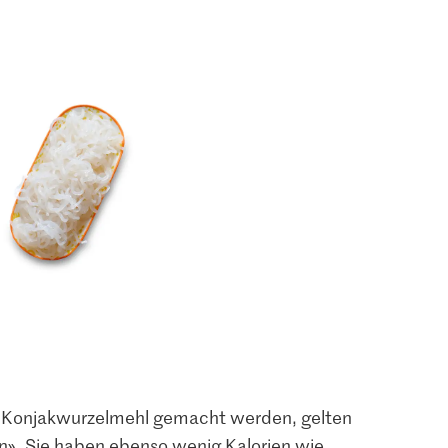
us Konjakwurzelmehl gemacht werden, gelten
». Sie haben ebenso wenig Kalorien wie