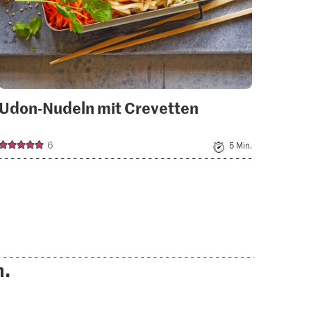
Udon-Nudeln mit Crevetten
Shi
6
5 Min.
n.