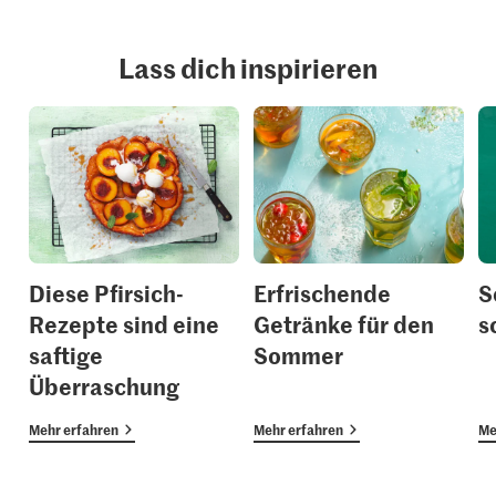
Lass dich inspirieren
Diese Pfirsich-
Erfrischende
S
Rezepte sind eine
Getränke für den
s
saftige
Sommer
Überraschung
Mehr erfahren
Mehr erfahren
Me