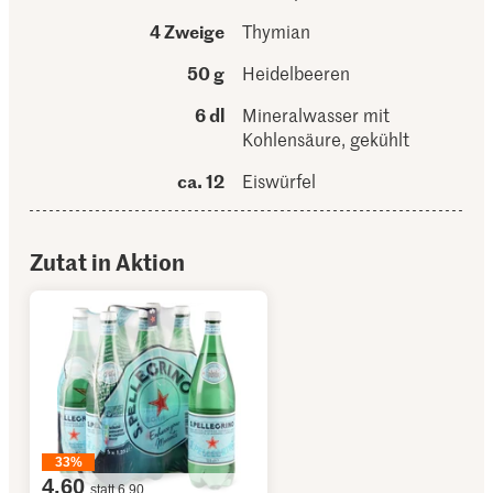
4 Zweige
Thymian
50 g
Heidelbeeren
6 dl
Mineralwasser mit
Kohlensäure, gekühlt
ca. 12
Eiswürfel
Zutat in Aktion
33%
4.60
statt 6.90