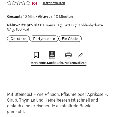
(0)
Jetzt bewerten
Gesamt:
Aktiv:
40 Min. •
ca. 10 Minuten
Nährwerte pro Glas:
Eiweiss 0 g, Fett 0 g, Kohlenhydrate
37 g, 150 kcal
Getränke
Partyrezepte
Für Gäste
Merken
Ins Kochbuch
Drucken
Notizen
Mit Steinobst – wie Pfirsich, Pflaume oder Aprikose –,
Sirup, Thymian und Heidelbeeren ist schnell und
einfach eine erfrischende alkoholfreie Bowle
gemacht.