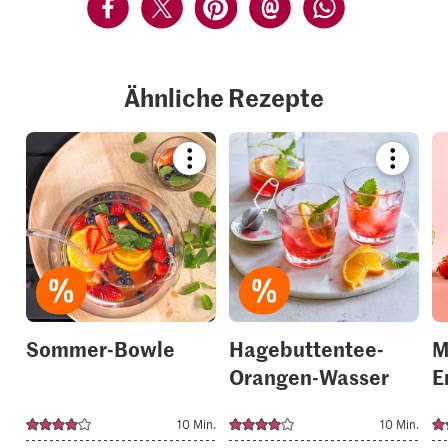
Ähnliche Rezepte
Bookmark
Bookmar
recipe
recipe
or
or
add
add
it
it
to
to
your
your
collections.
collection
Sommer-Bowle
Hagebuttentee-
M
Orangen-Wasser
E
10 Min.
10 Min.